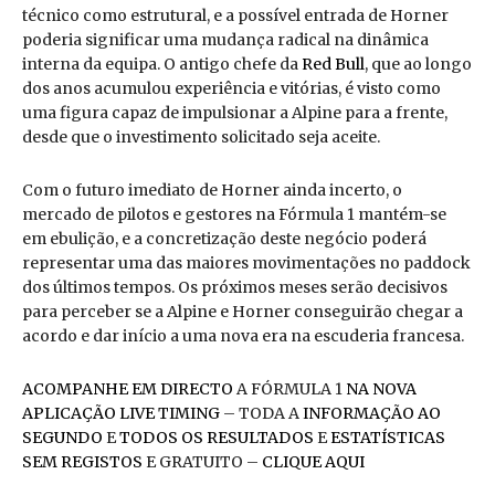
técnico como estrutural, e a possível entrada de Horner
poderia significar uma mudança radical na dinâmica
interna da equipa. O antigo chefe da
Red Bull
, que ao longo
dos anos acumulou experiência e vitórias, é visto como
uma figura capaz de impulsionar a Alpine para a frente,
desde que o investimento solicitado seja aceite.
Com o futuro imediato de Horner ainda incerto, o
mercado de pilotos e gestores na Fórmula 1 mantém-se
em ebulição, e a concretização deste negócio poderá
representar uma das maiores movimentações no paddock
dos últimos tempos. Os próximos meses serão decisivos
para perceber se a Alpine e Horner conseguirão chegar a
acordo e dar início a uma nova era na escuderia francesa.
ACOMPANHE EM DIRECTO
A FÓRMULA 1
NA NOVA
APLICAÇÃO LIVE TIMING
– TODA A
INFORMAÇÃO AO
SEGUNDO
E
TODOS OS RESULTADOS
E
ESTATÍSTICAS
SEM REGISTOS
E GRATUITO –
CLIQUE AQUI