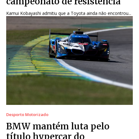
campeonato de resistência
Kamui Kobayashi admitiu que a Toyota ainda não encontrou...
Desporto Motorizado
BMW mantém luta pelo
título hypercar do