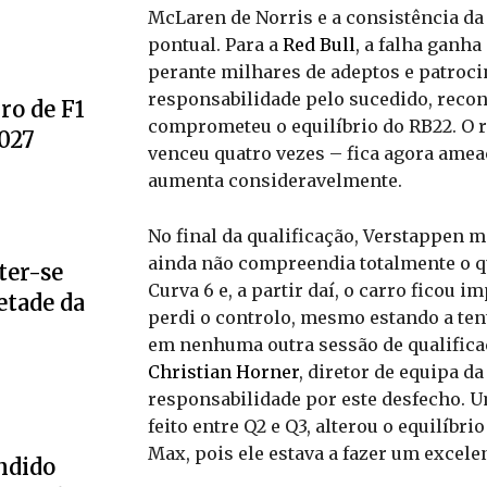
McLaren de Norris e a consistência da
pontual. Para a
Red Bull
, a falha ganha
perante milhares de adeptos e patroc
responsabilidade pelo sucedido, reco
ro de F1
comprometeu o equilíbrio do RB22. O 
2027
venceu quatro vezes – fica agora amea
aumenta consideravelmente.
No final da qualificação, Verstappen 
ainda não compreendia totalmente o qu
ter-se
Curva 6 e, a partir daí, o carro ficou
etade da
perdi o controlo, mesmo estando a ten
em nenhuma outra sessão de qualificaçã
Christian Horner
, diretor de equipa d
responsabilidade por este desfecho. 
feito entre Q2 e Q3, alterou o equilíb
Max, pois ele estava a fazer um excele
ndido