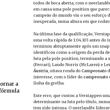
todos de boca aberta, com o neerlandês
em causa uma pole position que parec
campeão do mundo viu o seu esforço d
inesperada, numa altura em que rodava 
Na última fase da qualificação, Verst
uma volta rápida de 1:04.103 antes do i
terminou abruptamente após um snap sú
identificou como a origem da perda de 
luta pela pole position, terminando a 
(Ferrari), Lando Norris (McLaren) e L
Áustria
, oitava ronda do
Campeonato
d
interesse, com o líder do
campeonato
linha da grelha.
tornar a
 fórmula
Este erro, que custou a Verstappen um
determinante na luta pelo título, num
tem sido intensa. O neerlandês lidera