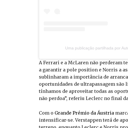
Uma publicação partilhada por Au
A Ferrari e a McLaren não perderam te
a garantir a pole position e Norris a 
sublinharam a importância de arrancar
oportunidades de ultrapassagem são lim
tínhamos de aproveitar todas as oport
não perdoa”, referiu Leclerc no final d
Com o
Grande Prémio da Áustria
marca
intensificar-se. Verstappen terá de ap
terreno, enquanto Leclerc e Norris pr