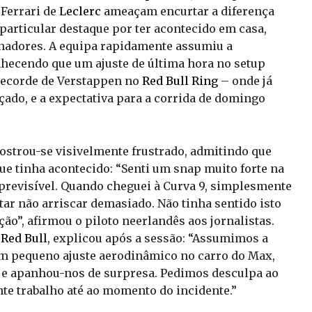
 Ferrari de
Leclerc
ameaçam encurtar a diferença
 particular destaque por ter acontecido em casa,
inadores. A equipa rapidamente assumiu a
nhecendo que um ajuste de última hora no setup
recorde de Verstappen no
Red Bull Ring
– onde já
çado, e a expectativa para a corrida de domingo
mostrou-se visivelmente frustrado, admitindo que
e tinha acontecido: “Senti um snap muito forte na
 imprevisível. Quando cheguei à Curva 9, simplesmente
tar não arriscar demasiado. Não tinha sentido isto
o”, afirmou o piloto neerlandês aos jornalistas.
a
Red Bull
, explicou após a sessão: “Assumimos a
Um pequeno ajuste aerodinâmico no carro do Max,
rio e apanhou-nos de surpresa. Pedimos desculpa ao
nte trabalho até ao momento do incidente.”