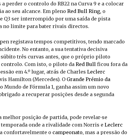
 a perder o controlo do RB22 na Curva 9 e a colocar
ia ao seu alcance. Em pleno
Red Bull Ring
, o
e Q3 ser interrompido por uma saída de pista
no limite para bater rivais directos.
appen registava tempos competitivos, tendo marcado
ncidente. No entanto, a sua tentativa decisiva
bito três curvas antes, que o próprio piloto
controlo. Com isto, o piloto da
Red Bull
ficou fora da
sessão em 4.º lugar, atrás de Charles
Leclerc
ewis Hamilton (Mercedes). O
Grande Prémio da
o Mundo de Fórmula 1, ganha assim um novo
obrigado a recuperar posições desde a segunda
a melhor posição de partida, pode revelar-se
a temporada onde a rivalidade com Norris e
Leclerc
va confortavelmente o
campeonato
, mas a pressão do