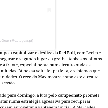
toGear (@autogear.pt)
mpo a capitalizar o deslize da
Red Bull
, com Leclerc
assegurar o segundo lugar da grelha. Ambos os pilotos
 à frente, especialmente num circuito onde as
itadas. “A nossa volta foi perfeita, e sabíamos que
unidades. O erro do Max mostra como este circuito
a sessão.
do para domingo, a luta pelo
campeonato
promete
ostar numa estratégia agressiva para recuperar
ocuram aproveitar a vantagem inicial. A Mercedes,