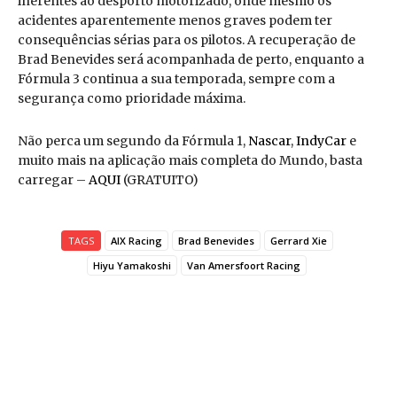
inerentes ao desporto motorizado, onde mesmo os
acidentes aparentemente menos graves podem ter
consequências sérias para os pilotos. A recuperação de
Brad Benevides será acompanhada de perto, enquanto a
Fórmula 3 continua a sua temporada, sempre com a
segurança como prioridade máxima.
Não perca um segundo da Fórmula 1,
Nascar
,
IndyCar
e
muito mais na aplicação mais completa do Mundo, basta
carregar –
AQUI
(GRATUITO)
TAGS
AIX Racing
Brad Benevides
Gerrard Xie
Hiyu Yamakoshi
Van Amersfoort Racing