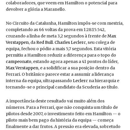
colaboradores, que veem em Hamilton o potencial para
devolver a glória a Maranello.
No Circuito da Catalunha, Hamilton impôs-se com mestria,
completando as 66 voltas da prova em 1:28:15.542,
cruzando a linha de meta 3,2 segundos à frente de
Max
Verstappen
, da
Red Bull
.
Charles Leclerc
, seu colega de
equipa, fechou o pódio a mais 5,7 segundos. Esta vitória
permitiu a Hamilton reduzir a diferença para o topo do
campeonato
, estando agora apenas a 41 pontos do líder,
Max Verstappen
, e a solidificar a sua posição dentro da
Ferrari. O britânico parece estar a assumir a liderança
interna da equipa, ultrapassando
Leclerc
na hierarquia e
tornando-se o principal candidato da Scuderia ao título.
A importância deste resultado vai muito além dos
números. Para a Ferrari, que não conquista um título de
pilotos desde 2007, o investimento feito em Hamilton — o
piloto mais bem pago da história da equipa — começa
finalmente a dar frutos. A pressão era elevada, sobretudo