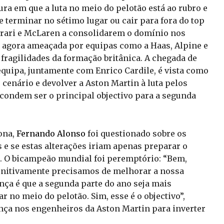
ra em que a luta no meio do pelotão está ao rubro e
e terminar no sétimo lugar ou cair para fora do top
errari e McLaren a consolidarem o domínio nos
e agora ameaçada por equipas como a Haas, Alpine e
 fragilidades da formação britânica. A chegada de
quipa, juntamente com Enrico Cardile, é vista como
cenário e devolver a Aston Martin à luta pelos
scondem ser o principal objectivo para a segunda
ona,
Fernando Alonso
foi questionado sobre os
 e se estas alterações iriam apenas preparar o
6. O bicampeão mundial foi peremptório: “Bem,
initivamente precisamos de melhorar a nossa
nça é que a segunda parte do ano seja mais
 no meio do pelotão. Sim, esse é o objectivo”,
ça nos engenheiros da Aston Martin para inverter