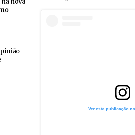
 na nova
smo
opinião
e
Ver esta publicação n