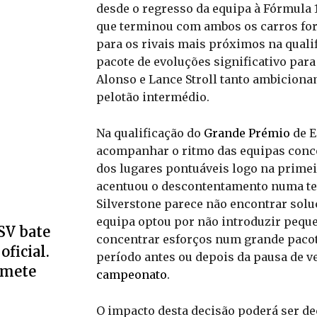
desde o regresso da equipa à Fórmula 
que terminou com ambos os carros for
para os rivais mais próximos na quali
pacote de evoluções significativo par
Alonso e Lance Stroll tanto ambicionam
pelotão intermédio.
Na qualificação do
Grande Prémio
de E
acompanhar o ritmo das equipas concor
dos lugares pontuáveis logo na prime
acentuou o descontentamento numa tem
Silverstone parece não encontrar sol
equipa optou por não introduzir pequ
SV bate
concentrar esforços num grande pacot
oficial.
período antes ou depois da pausa de ve
omete
campeonato
.
O impacto desta decisão poderá ser de