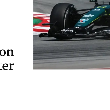
ton
ter