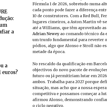
Fórmula 1 de 2026, sobretudo numa altu
cada ponto pode fazer a diferença entr
URE
10 de construtores. Com a Red Bull, F
dução:
lugares cimeiros, a Aston Martin vê-s
 um
até a Williams, que têm aproveitado as
fiar a
Adrian Newey
ao comando técnico da e
um trunfo fundamental para reverter o 
pódios, algo que Alonso e Stroll não e
metade da época.
No rescaldo da qualificação em Barcel
u a
objectivos do novo pacote de evoluções
l euros?
futuro ou já permitiriam lutar em 202
ambos. Trabalha para 2027 porque def
situação, mas acho que a nossa espera
competitiva e possamos começar a lutar
afirmou Alonso, demonstrando confian
o ciclo negativo.