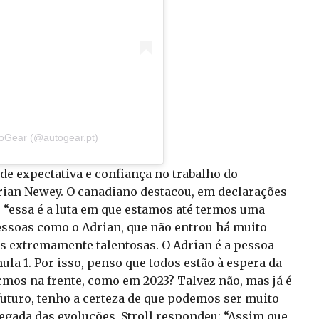
toGear (@autogear.pt)
de expectativa e confiança no trabalho do
rian Newey. O canadiano destacou, em declarações
 “essa é a luta em que estamos até termos uma
ssoas como o Adrian, que não entrou há muito
as extremamente talentosas. O Adrian é a pessoa
a 1. Por isso, penso que todos estão à espera da
armos na frente, como em 2023? Talvez não, mas já é
futuro, tenho a certeza de que podemos ser muito
hegada das evoluções, Stroll respondeu: “Assim que