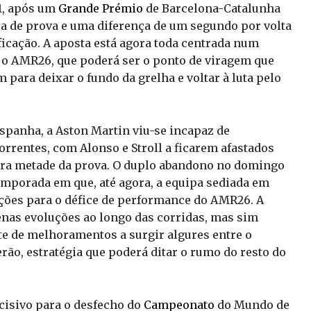
1, após um
Grande Prémio
de Barcelona-Catalunha
a de prova e uma diferença de um segundo por volta
ficação. A aposta está agora toda centrada num
a o AMR26, que poderá ser o ponto de viragem que
 para deixar o fundo da grelha e voltar à luta pelo
spanha, a Aston Martin viu-se incapaz de
rentes, com Alonso e Stroll a ficarem afastados
ira metade da prova. O duplo abandono no domingo
porada em que, até agora, a equipa sediada em
uções para o défice de performance do AMR26. A
enas evoluções ao longo das corridas, mas sim
e de melhoramentos a surgir algures entre o
rão, estratégia que poderá ditar o rumo do resto do
cisivo para o desfecho do
Campeonato
do Mundo de