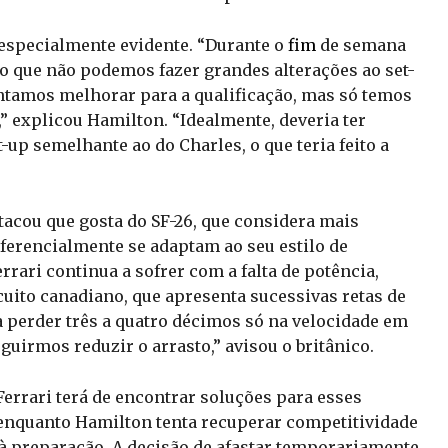
 especialmente evidente. “Durante o
fim
de semana
lo que não podemos fazer grandes alterações ao set-
ntamos melhorar para a qualificação, mas só temos
,” explicou Hamilton. “Idealmente, deveria ter
p semelhante ao do Charles, o que teria feito a
tacou que gosta do SF-26, que considera mais
eferencialmente se adaptam ao seu estilo de
rari continua a sofrer com a falta de potência,
cuito canadiano, que apresenta sucessivas retas de
 perder três a quatro décimos só na velocidade em
eguirmos reduzir o arrasto,” avisou o britânico.
Ferrari terá de encontrar soluções para esses
enquanto Hamilton tenta recuperar competitividade
à preparação. A decisão de afastar temporariamente