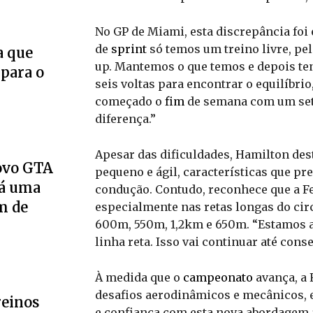
No GP de Miami, esta discrepância foi
de
sprint
só temos um treino livre, pe
a que
up. Mantemos o que temos e depois te
 para o
seis voltas para encontrar o equilíbrio
começado o
fim
de semana com um set-u
diferença.”
Apesar das dificuldades, Hamilton des
novo GTA
pequeno e ágil, características que pr
Há uma
condução. Contudo, reconhece que a Fer
m de
especialmente nas retas longas do cir
600m, 550m, 1,2km e 650m. “Estamos a
linha reta. Isso vai continuar até cons
À medida que o
campeonato
avança, a 
desafios aerodinâmicos e mecânicos, 
reinos
e confiança com esta nova abordagem 