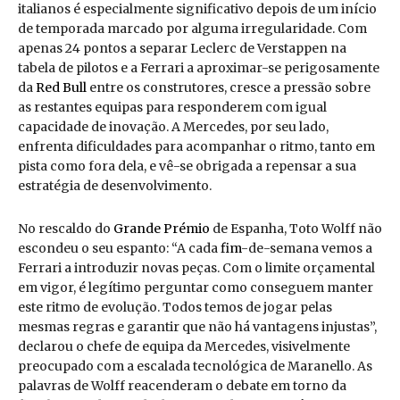
italianos é especialmente significativo depois de um início
de temporada marcado por alguma irregularidade. Com
apenas 24 pontos a separar Leclerc de Verstappen na
tabela de pilotos e a Ferrari a aproximar-se perigosamente
da
Red Bull
entre os construtores, cresce a pressão sobre
as restantes equipas para responderem com igual
capacidade de inovação. A Mercedes, por seu lado,
enfrenta dificuldades para acompanhar o ritmo, tanto em
pista como fora dela, e vê-se obrigada a repensar a sua
estratégia de desenvolvimento.
No rescaldo do
Grande Prémio
de Espanha, Toto Wolff não
escondeu o seu espanto: “A cada
fim
-de-semana vemos a
Ferrari a introduzir novas peças. Com o limite orçamental
em vigor, é legítimo perguntar como conseguem manter
este ritmo de evolução. Todos temos de jogar pelas
mesmas regras e garantir que não há vantagens injustas”,
declarou o chefe de equipa da Mercedes, visivelmente
preocupado com a escalada tecnológica de Maranello. As
palavras de Wolff reacenderam o debate em torno da