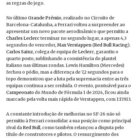
as regras do jogo.
No último
Grande Prémio
, realizado no Circuito de
Barcelona-Catalunha, a Ferrari voltou a surpreender ao
apresentar um novo pacote aerodinâmico que permitiu a
Charles Leclerc
terminar no segundo lugar, a apenas 4,3
segundos do vencedor,
Max Verstappen
(
Red Bull
Racing
).
Carlos Sainz
, colega de equipa de
Leclerc
, garantiu o
quarto posto, sublinhando a consistência do plantel
italiano nas últimas rondas. Lewis Hamilton (Mercedes)
fechou o pódio, mas a diferença de 7,2 segundos para o
topo demonstrou que a luta pela supremacia entre as três
equipas continua a ser renhida. O evento, pontuável para o
Campeonato
do Mundo de Fórmula 1 de 2024, ficou ainda
marcado pela volta mais rápida de Verstappen, com 1:17.913.
A constante introdução de melhorias no SF-26 não só
permitiu à Ferrari consolidar a sua posição como principal
rival da
Red Bull
, como também relançou a disputa pelo
título de construtores e pilotos. O ressurgimento dos