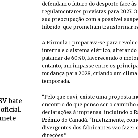
defendam o futuro do desporto face à
regulamentares previstas para 2027. O 
sua preocupação com a possível suspe
híbrido, que prometiam transformar r
A Fórmula 1 preparava-se para revoluc
interna e o sistema elétrico, alterand
patamar de 60:40, favorecendo o motor
entanto, um impasse entre os principa
mudança para 2028, criando um clima 
temporada.
“Pelo que ouvi, existe uma proposta mu
SV bate
encontro do que penso ser o caminho c
oficial.
declarações à imprensa, incluindo o 
omete
Prémio
do Canadá. “Infelizmente, como
divergentes dos fabricantes vão fazer 
direções.”