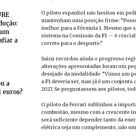
O piloto espanhol não hesitou em ped
URE
mantenham uma posição firme: “Posso
dução:
melhor para a Fórmula 1. Mesmo que s
 um
sistema na Comissão da
F1
— é crucial
fiar a
correto para o desporto.”
Sainz recordou ainda o progresso regi
alterações apresentadas foram um peq
desejado da modalidade: “Vimos um pe
a
F1
deveria ser, mas já é um conjunto
u a
2027. Se perguntassem aos pilotos, tod
l euros?
O piloto da Ferrari sublinhou a impor
combustão, mesmo com a crescente inte
será suficiente depender tanto da ener
elétrica seja um complemento, não um