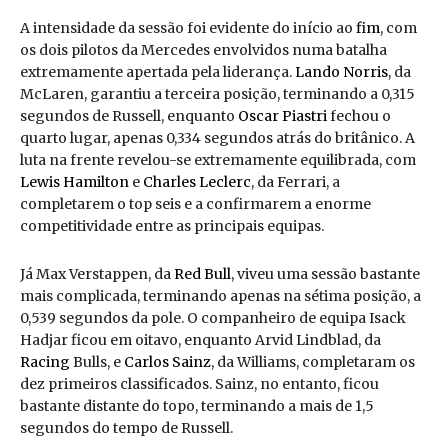
A intensidade da sessão foi evidente do início ao
fim
, com
os dois pilotos da Mercedes envolvidos numa batalha
extremamente apertada pela liderança.
Lando Norris
, da
McLaren, garantiu a terceira posição, terminando a 0,315
segundos de Russell, enquanto
Oscar Piastri
fechou o
quarto lugar, apenas 0,334 segundos atrás do britânico. A
luta na frente revelou-se extremamente equilibrada, com
Lewis Hamilton
e
Charles Leclerc
, da Ferrari, a
completarem o top seis e a confirmarem a enorme
competitividade entre as principais equipas.
Já Max Verstappen, da
Red Bull
, viveu uma sessão bastante
mais complicada, terminando apenas na sétima posição, a
0,539 segundos da pole. O companheiro de equipa Isack
Hadjar ficou em oitavo, enquanto Arvid Lindblad, da
Racing
Bulls, e
Carlos Sainz
, da Williams, completaram os
dez primeiros classificados. Sainz, no entanto, ficou
bastante distante do topo, terminando a mais de 1,5
segundos do tempo de Russell.