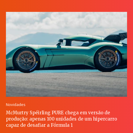
Novidades
McMurtry Spéirling PURE chega em versão de
produção: apenas 100 unidades de um hipercarro
capaz de desafiar a Fórmula 1