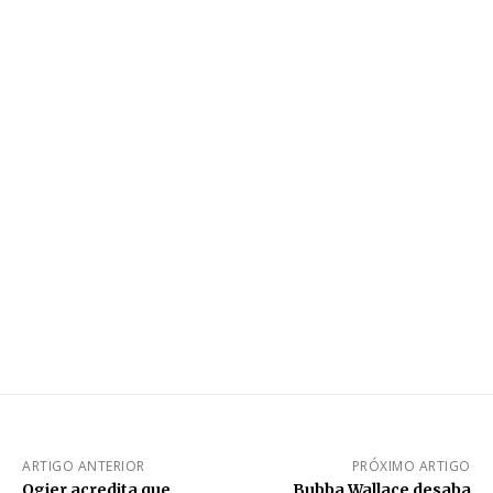
ARTIGO ANTERIOR
PRÓXIMO ARTIGO
Ogier acredita que
Bubba Wallace desaba