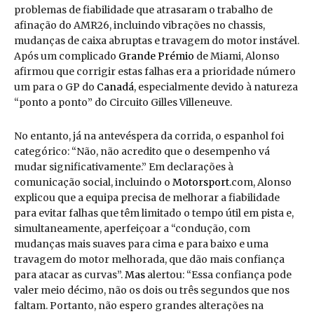
problemas de fiabilidade que atrasaram o trabalho de
afinação do AMR26, incluindo vibrações no chassis,
mudanças de caixa abruptas e travagem do motor instável.
Após um complicado
Grande Prémio
de Miami, Alonso
afirmou que corrigir estas falhas era a prioridade número
um para o GP do
Canadá
, especialmente devido à natureza
“ponto a ponto” do Circuito Gilles Villeneuve.
No entanto, já na antevéspera da corrida, o espanhol foi
categórico: “Não, não acredito que o desempenho vá
mudar significativamente.” Em declarações à
comunicação social, incluindo o
Motorsport
.com, Alonso
explicou que a equipa precisa de melhorar a fiabilidade
para evitar falhas que têm limitado o tempo útil em pista e,
simultaneamente, aperfeiçoar a “condução, com
mudanças mais suaves para cima e para baixo e uma
travagem do motor melhorada, que dão mais confiança
para atacar as curvas”.
Mas
alertou: “Essa confiança pode
valer meio décimo, não os dois ou três segundos que nos
faltam. Portanto, não espero grandes alterações na