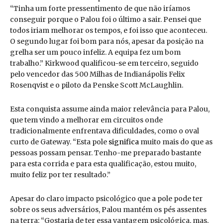
“Tinha um forte pressentimento de que não iríamos
conseguir porque o Palou foi o último a sair. Pensei que
todos iriam melhorar os tempos, e foi isso que aconteceu.
O segundo lugar foi bom para nós, apesar da posição na
grelha ser um pouco infeliz. A equipa fez um bom
trabalho.” Kirkwood qualificou-se em terceiro, seguido
pelo vencedor das 500 Milhas de Indianápolis Felix
Rosenqvist e o piloto da Penske Scott McLaughlin.
Esta conquista assume ainda maior relevância para Palou,
que tem vindo a melhorar em circuitos onde
tradicionalmente enfrentava dificuldades, como o oval
curto de Gateway. “Esta pole
significa
muito mais do que as
pessoas possam pensar. Tenho-me preparado bastante
para esta corrida e para esta qualificação, estou muito,
muito feliz por ter resultado.”
Apesar do claro impacto psicológico que a pole pode ter
sobre os seus adversários, Palou mantém os pés assentes
na terra: “Gostaria de ter essa vantagem psicológica, mas,