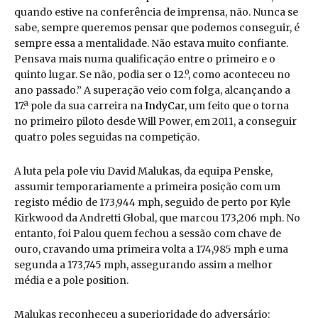
quando estive na conferência de imprensa, não. Nunca se
sabe, sempre queremos pensar que podemos conseguir, é
sempre essa a mentalidade. Não estava muito confiante.
Pensava mais numa qualificação entre o primeiro e o
quinto lugar. Se não, podia ser o 12.º, como aconteceu no
ano passado.” A superação veio com folga, alcançando a
17.ª pole da sua carreira na
IndyCar
, um feito que o torna
no primeiro piloto desde Will Power, em 2011, a conseguir
quatro poles seguidas na competição.
A luta pela pole viu David Malukas, da equipa Penske,
assumir temporariamente a primeira posição com um
registo médio de 173,944 mph, seguido de perto por Kyle
Kirkwood da Andretti Global, que marcou 173,206 mph. No
entanto, foi Palou quem fechou a sessão com chave de
ouro, cravando uma primeira volta a 174,985 mph e uma
segunda a 173,745 mph, assegurando assim a melhor
média e a pole position.
Malukas reconheceu a superioridade do adversário: