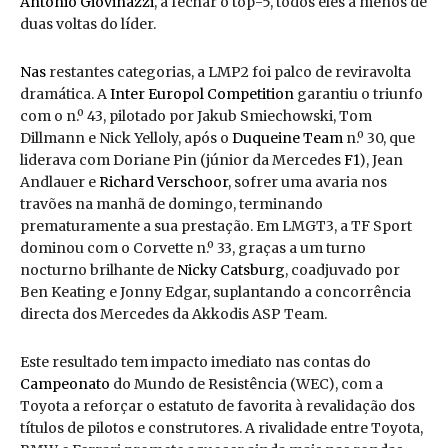
Antonio Giovinazzi
, a fechar o top-5, todos eles a menos de
duas voltas do líder.
Nas
restantes categorias, a LMP2 foi palco de reviravolta
dramática. A
Inter Europol Competition
garantiu o triunfo
com o n.º 43, pilotado por Jakub Smiechowski, Tom
Dillmann e Nick Yelloly, após o
Duqueine Team
n.º 30, que
liderava com Doriane Pin (júnior da Mercedes
F1
), Jean
Andlauer e
Richard Verschoor
, sofrer uma avaria nos
travões na manhã de domingo, terminando
prematuramente a sua prestação. Em LMGT3, a TF Sport
dominou com o Corvette n.º 33, graças a um turno
nocturno brilhante de
Nicky Catsburg
, coadjuvado por
Ben Keating e Jonny Edgar, suplantando a concorrência
directa dos Mercedes da Akkodis ASP Team.
Este resultado tem impacto imediato nas contas do
Campeonato
do Mundo de Resistência (WEC), com a
Toyota a reforçar o estatuto de favorita à revalidação dos
títulos de pilotos e construtores. A rivalidade entre Toyota,