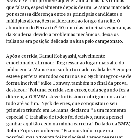
BMW e Ferrari promete aquecer ainda mais nas rondas
que faltam, especialmente depois de um Le Mans marcado
por escassa diferença entre os principais candidatos e
múltiplas alterações na liderança ao longo da noite. O
abandono do Ferrari n.º 50, uma das principais esperanças
da Scuderia, devido a problemas mecânicos, deixa os
italianos em posição delicada na luta pelo
campeonato
.
Após a corrida, Kamui Kobayashi, visivelmente
emocionado, afirmou: “Regressar ao lugar mais alto do
pódio em Le Mans é um sonho tornado realidade. A equipa
esteve perfeita em todos os turnos e o Nyck integrou-se de
forma incrível.” Mike Conway, também no final da prova,
destacou: “Foi uma corrida sem erros, cada segundo fez a
diferença. O BMW esteve fortíssimo e obrigou-nos a dar
tudo até ao
fim
.” Nyck de Vries, que conquistou o seu
primeiro triunfo em Le Mans, declarou: “É um momento
especial. O trabalho de todos foi decisivo, nunca pensei
ganhar aqui tão cedo na minha carreira.” Do lado da BMW,
Robin Frijns reconheceu: “Fizemos tudo o que era
possível, mas o Toyota foi implacável. Vamos regressar