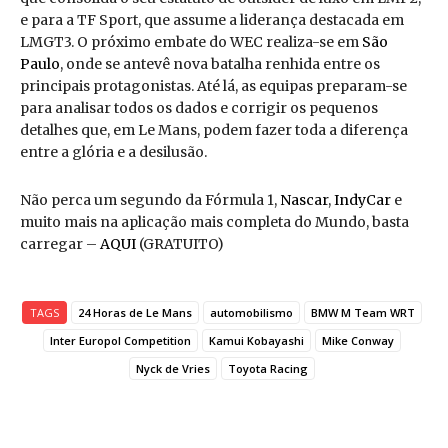
e para a TF Sport, que assume a liderança destacada em
LMGT3. O próximo embate do WEC realiza-se em
São
Paulo
, onde se antevê nova batalha renhida entre os
principais protagonistas. Até lá, as equipas preparam-se
para analisar todos os dados e corrigir os pequenos
detalhes que, em Le Mans, podem fazer toda a diferença
entre a glória e a desilusão.
Não perca um segundo da Fórmula 1,
Nascar
,
IndyCar
e
muito mais na aplicação mais completa do Mundo, basta
carregar –
AQUI
(GRATUITO)
TAGS
24 Horas de Le Mans
automobilismo
BMW M Team WRT
Inter Europol Competition
Kamui Kobayashi
Mike Conway
Nyck de Vries
Toyota Racing