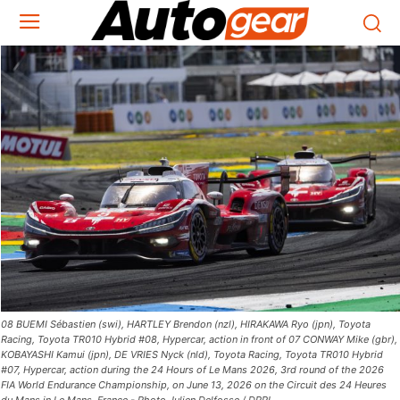
08 BUEMI Sébastien (swi), HARTLEY Brendon (nzl), HIRAKAWA Ryo (jpn), Toyota
Racing, Toyota TR010 Hybrid #08, Hypercar, action in front of 07 CONWAY Mike (gbr),
KOBAYASHI Kamui (jpn), DE VRIES Nyck (nld), Toyota Racing, Toyota TR010 Hybrid
#07, Hypercar, action during the 24 Hours of Le Mans 2026, 3rd round of the 2026
FIA World Endurance Championship, on June 13, 2026 on the Circuit des 24 Heures
du Mans in Le Mans, France - Photo Julien Delfosse / DPPI