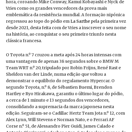
hora, coroando Mike Conway, Kamui Kobayashi e Nyck de
Vries como os grandes vencedores da prova mais
emblemática da resistência mundial. A formação nipónica
regressou ao topo do pódio em
La Sarthe
pela primeira vez
desde 2021, desta feita com de Vries a inscrever o seu nome
na história, ao conquistar o seu primeiro triunfo nesta
clássica francesa.
O Toyota n.º 7 cruzou a meta após 24 horas intensas com
uma vantagem de apenas 38 segundos sobre o BMW M
Team WRT n.º 20, tripulado por Robin Frijns, René Rast e
Sheldon van der Linde, numa edição que voltou a
demonstrar o equilíbrio do regulamento Hypercar. O
segundo Toyota, n.º 8, de Sébastien Buemi, Brendon
Hartley e Ryo Hirakawa, garantiu o último lugar do pódio,
a cerca de 1 minuto e 13 segundos dos vencedores,
consolidando a supremacia da marca japonesa nesta
edição. Seguiram-se o Cadillac Hertz Team Jota n.º 12, com
Alex Lynn, Will Stevens e Norman Nato, e o Ferrari AF
Corse n.º 51, de Alessandro Pier Guidi, James Calado e