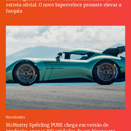
estreia oficial. O novo Superveloce promete elevar a
fasquia
Novidades
McMurtry Spéirling PURE chega em versão de