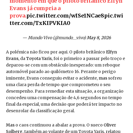
momento em que o piloto britânico Elfyn
Evans já cumpria a
prova.
pic.twitter.com/wISe1NCae8
pic.twi
tter.com/TxKIPVKIA0
— Mundo Vivo (@mundo__vivo)
May 8, 2026
A polémica não ficou por aqui. O piloto britânico
Elfyn
Evans
, da
Toyota Yaris
, foi o primeiro a passar pelo troço e
deparou-se com um obstáculo inesperado: um reboque
automóvel parado ao quilómetro 16. Perante o perigo
iminente, Evans conseguiu evitar o acidente,
mas
sofreu
uma clara perda de tempo que comprometeu o seu
desempenho. Para remediar esta situação, a organização
concedeu uma compensação de 4,6 segundos no tempo
final da especial, uma decisão que poderá ter impacto no
desenrolar da classificação geral.
Mas
o caos continuou a abalar a prova. O sueco
Oliver
Solberg
, também ao volante de um Toyota Yaris, relatou