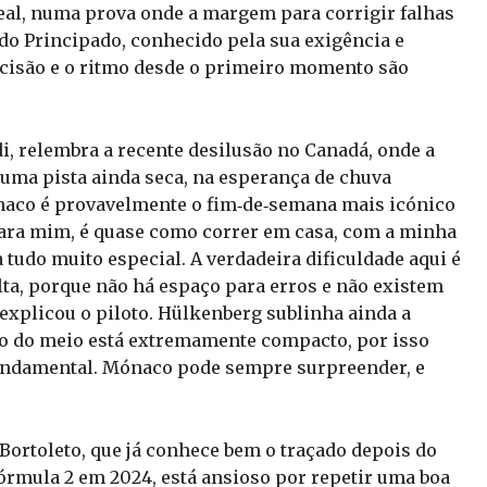
eal, numa prova onde a margem para corrigir falhas
 do Principado, conhecido pela sua exigência e
ecisão e o ritmo desde o primeiro momento são
i, relembra a recente desilusão no Canadá, onde a
uma pista ainda seca, na esperança de chuva
naco é provavelmente o fim‑de‑semana mais icónico
. Para mim, é quase como correr em casa, com a minha
 tudo muito especial. A verdadeira dificuldade aqui é
lta, porque não há espaço para erros e não existem
 explicou o piloto. Hülkenberg sublinha ainda a
ão do meio está extremamente compacto, por isso
fundamental. Mónaco pode sempre surpreender, e
Bortoleto, que já conhece bem o traçado depois do
órmula 2 em 2024, está ansioso por repetir uma boa