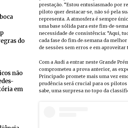
prestação. “Estou entusiasmado por r
piloto quer destacar-se, não só pela s
eboca
representa. A atmosfera é sempre única
uma base sólida para este fim-de-seman
up
necessidade de consistência: “Aqui, tu
regras do
cada fase do fim‑de‑semana da melhor
de sessões sem erros e em aproveitar 
Com a Audi a entrar neste Grande Prém
comprometeu a prova anterior, as expec
icos não
Principado promete mais uma vez emoçõ
edes-
prudência será crucial para os pilotos
tória em
sabe, uma surpresa no topo da classifi