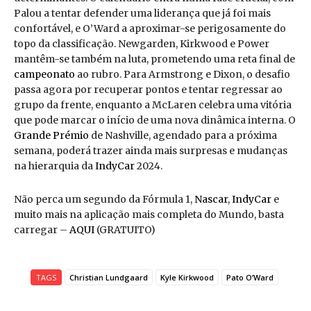
Palou a tentar defender uma liderança que já foi mais
confortável, e O’Ward a aproximar-se perigosamente do
topo da classificação. Newgarden, Kirkwood e Power
mantêm-se também na luta, prometendo uma reta final de
campeonato
ao rubro. Para Armstrong e Dixon, o desafio
passa agora por recuperar pontos e tentar regressar ao
grupo da frente, enquanto a McLaren celebra uma vitória
que pode marcar o início de uma nova dinâmica interna. O
Grande Prémio
de Nashville, agendado para a próxima
semana, poderá trazer ainda mais surpresas e mudanças
na hierarquia da
IndyCar
2024.
Não perca um segundo da Fórmula 1,
Nascar
,
IndyCar
e
muito mais na aplicação mais completa do Mundo, basta
carregar –
AQUI
(GRATUITO)
TAGS
Christian Lundgaard
Kyle Kirkwood
Pato O’Ward