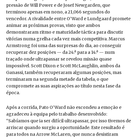
pressão de Will Power e de Josef Newgarden, que
terminou apenas em nono, a 21,066 segundos do
vencedor. A rivalidade entre O’Ward e Lundgaard promete
animar as próximas provas, visto que ambos
demonstraram ritmo e maturidade táctica para discutir
vitórias numa grelha cada vez mais competitiva. Marcus
Armstrong foi uma das surpresas do dia, ao conseguir
recuperar dez posições — da 24.ª para a 14.ª — num
traçado onde ultrapassar se revelou missão quase
impossível. Scott Dixon e Scott McLaughlin, ambos da
Ganassi, também recuperaram algumas posições, mas
terminaram na segunda metade da tabela, o que
compromete as suas aspirações ao título nesta fase da
época.
Após a corrida, Pato O’Ward não escondeu a emoção e
agradeceu à equipa pelo trabalho desenvolvido:
“Sabíamos que ia ser difícil ultrapassar, por isso tivemos de
arriscar quando surgiu a oportunidade. Este resultado é
para todos na Arrow McLaren, que nunca desistiram