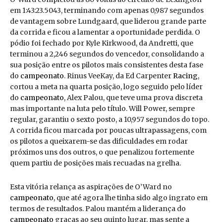
em 1:43:23.5043, terminando com apenas 0,987 segundos
de vantagem sobre Lundgaard, que liderou grande parte
da corrida e ficou a lamentar a oportunidade perdida. O
pódio foi fechado por Kyle Kirkwood, da Andretti, que
terminou a 2,246 segundos do vencedor, consolidando a
sua posição entre os pilotos mais consistentes desta fase
do
campeonato
. Rinus VeeKay, da Ed Carpenter
Racing
,
cortou a meta na quarta posição, logo seguido pelo líder
do
campeonato
, Alex Palou, que teve uma prova discreta
mas importante na luta pelo título. Will Power, sempre
regular, garantiu o sexto posto, a 10,957 segundos do topo.
A corrida ficou marcada por poucas ultrapassagens, com
os pilotos a queixarem-se das dificuldades em rodar
próximos uns dos outros, o que penalizou fortemente
quem partiu de posições mais recuadas na grelha.
Esta vitória relança as aspirações de O’Ward no
campeonato
, que até agora lhe tinha sido algo ingrato em
termos de resultados. Palou mantém a liderança do
campeonato
graças ao seu quinto lugar, mas sente a