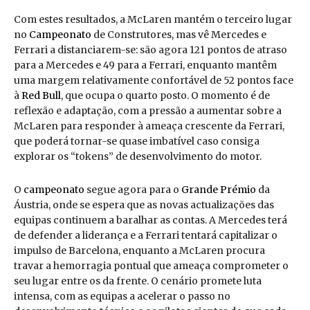
Com estes resultados, a McLaren mantém o terceiro lugar
no
Campeonato
de Construtores, mas vê Mercedes e
Ferrari a distanciarem-se: são agora 121 pontos de atraso
para a Mercedes e 49 para a Ferrari, enquanto mantêm
uma margem relativamente confortável de 52 pontos face
à
Red Bull
, que ocupa o quarto posto. O momento é de
reflexão e adaptação, com a pressão a aumentar sobre a
McLaren para responder à ameaça crescente da Ferrari,
que poderá tornar-se quase imbatível caso consiga
explorar os “tokens” de desenvolvimento do motor.
O
campeonato
segue agora para o
Grande Prémio
da
Áustria, onde se espera que as novas actualizações das
equipas continuem a baralhar as contas. A Mercedes terá
de defender a liderança e a Ferrari tentará capitalizar o
impulso de Barcelona, enquanto a McLaren procura
travar a hemorragia pontual que ameaça comprometer o
seu lugar entre os da frente. O cenário promete luta
intensa, com as equipas a acelerar o passo no