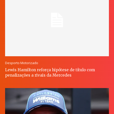
Desporto Motorizado
Lewis Hamilton reforça hipótese de título com
penalizações a rivais da Mercedes