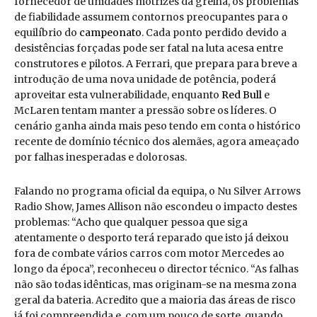
fornecedor de unidades motrizes da grelha, os problemas
de fiabilidade assumem contornos preocupantes para o
equilíbrio do
campeonato
. Cada ponto perdido devido a
desistências forçadas pode ser fatal na luta acesa entre
construtores e pilotos. A Ferrari, que prepara para breve a
introdução de uma nova unidade de potência, poderá
aproveitar esta vulnerabilidade, enquanto
Red Bull
e
McLaren tentam manter a pressão sobre os líderes. O
cenário ganha ainda mais peso tendo em conta o histórico
recente de domínio técnico dos alemães, agora ameaçado
por falhas inesperadas e dolorosas.
Falando no programa oficial da equipa, o Nu Silver Arrows
Radio Show, James Allison não escondeu o impacto destes
problemas: “Acho que qualquer pessoa que siga
atentamente o desporto terá reparado que isto já deixou
fora de combate vários carros com motor Mercedes ao
longo da época”, reconheceu o director técnico. “As falhas
não são todas idênticas, mas originam-se na mesma zona
geral da bateria. Acredito que a maioria das áreas de risco
já foi compreendida e, com um pouco de sorte, quando