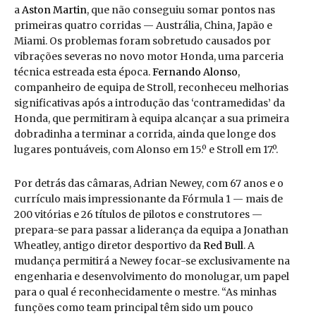
a
Aston Martin
, que não conseguiu somar pontos nas
primeiras quatro corridas — Austrália, China, Japão e
Miami. Os problemas foram sobretudo causados por
vibrações severas no novo motor Honda, uma parceria
técnica estreada esta época.
Fernando Alonso
,
companheiro de equipa de Stroll, reconheceu melhorias
significativas após a introdução das ‘contramedidas’ da
Honda, que permitiram à equipa alcançar a sua primeira
dobradinha a terminar a corrida, ainda que longe dos
lugares pontuáveis, com Alonso em 15.º e Stroll em 17.º.
Por detrás das câmaras, Adrian Newey, com 67 anos e o
currículo mais impressionante da Fórmula 1 — mais de
200 vitórias e 26 títulos de pilotos e construtores —
prepara-se para passar a liderança da equipa a Jonathan
Wheatley, antigo diretor desportivo da
Red Bull
. A
mudança permitirá a Newey focar-se exclusivamente na
engenharia e desenvolvimento do monolugar, um papel
para o qual é reconhecidamente o mestre. “As minhas
funções como team principal têm sido um pouco