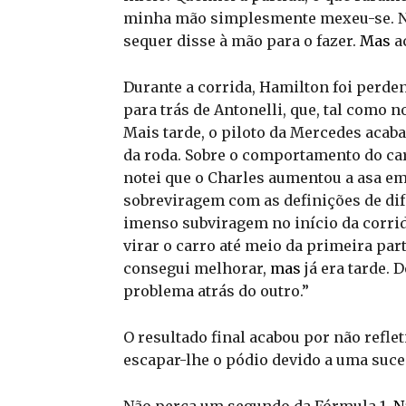
minha mão simplesmente mexeu-se. Ne
sequer disse à mão para o fazer.
Mas
a
Durante a corrida, Hamilton foi perde
para trás de Antonelli, que, tal como n
Mais tarde, o piloto da Mercedes acaba
da roda. Sobre o comportamento do ca
notei que o Charles aumentou a asa em 
sobreviragem com as definições de dife
imenso subviragem no início da corrid
virar o carro até meio da primeira par
consegui melhorar,
mas
já era tarde. 
problema atrás do outro.”
O resultado final acabou por não refle
escapar-lhe o pódio devido a uma suces
Não perca um segundo da Fórmula 1,
N