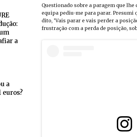
Questionado sobre a paragem que lhe c
equipa pediu-me para parar. Presumi 
URE
dito, ‘Vais parar e vais perder a posição
dução:
frustração com a perda de posição, sob
 um
fiar a
u a
l euros?