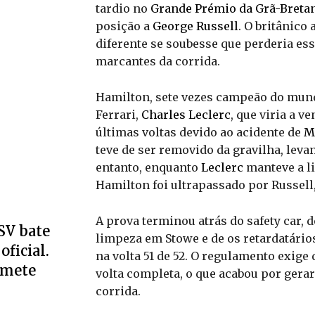
tardio no
Grande Prémio da Grã-Breta
posição a
George Russell
. O britânico
diferente se soubesse que perderia e
marcantes da corrida.
Hamilton, sete vezes campeão do mund
Ferrari,
Charles Leclerc
, que viria a v
últimas voltas devido ao acidente de
M
teve de ser removido da gravilha, leva
entanto, enquanto
Leclerc
manteve a l
Hamilton foi ultrapassado por Russell,
A prova terminou atrás do safety car,
SV bate
limpeza em Stowe e de os retardatários
oficial.
na volta 51 de 52. O regulamento exig
omete
volta completa, o que acabou por gera
corrida.