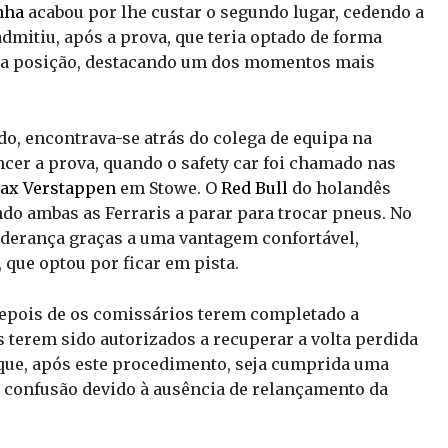
nha
acabou por lhe custar o segundo lugar, cedendo a
 admitiu, após a prova, que teria optado de forma
ssa posição, destacando um dos momentos mais
o, encontrava-se atrás do colega de equipa na
encer a prova, quando o safety car foi chamado nas
ax Verstappen
em Stowe. O
Red Bull
do holandês
ndo ambas as Ferraris a parar para trocar pneus. No
iderança graças a uma vantagem confortável,
 que optou por ficar em pista.
 depois de os comissários terem completado a
 terem sido autorizados a recuperar a volta perdida
e que, após este procedimento, seja cumprida uma
r confusão devido à ausência de relançamento da