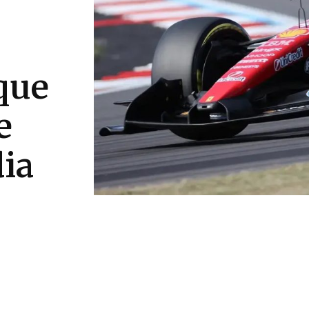
que
e
ia