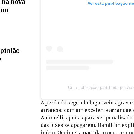
 na nova
Ver esta publicação n
smo
opinião
e
Uma publicação partilhada por Au
A perda do segundo lugar veio agravar 
arrancou com um excelente arranque a
Antonelli
, apenas para ser penalizad
das luzes se apagarem. Hamilton expli
início. Queimei a partida, o que raramen