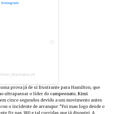
o Instagram
toGear (@autogear.pt)
uma prova já de si frustrante para Hamilton, que
o ultrapassar o líder do
campeonato
,
Kimi
o em cinco segundos devido a um movimento antes
cou o incidente de arranque: “Foi mau logo desde o
te fiz nas 380 e tal corridas que já disputei. A