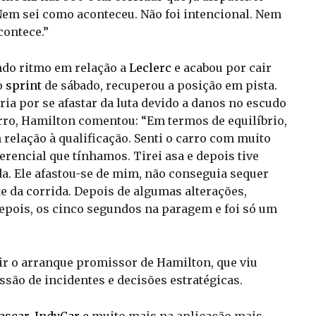
m sei como aconteceu. Não foi intencional. Nem
contece.”
ndo ritmo em relação a
Leclerc
e acabou por cair
o
sprint
de sábado, recuperou a posição em pista.
ria por se afastar da luta devido a danos no escudo
rro, Hamilton comentou: “Em termos de equilíbrio,
relação à qualificação. Senti o carro com muito
rencial que tínhamos. Tirei asa e depois tive
a. Ele afastou-se de mim, não conseguia sequer
te da corrida. Depois de algumas alterações,
Depois, os cinco segundos na paragem e foi só um
tir o arranque promissor de Hamilton, que viu
são de incidentes e decisões estratégicas.
ascar
,
IndyCar
e muito mais na aplicação mais