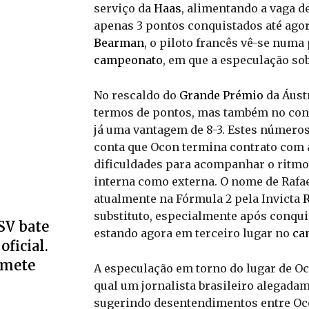
serviço da
Haas
, alimentando a vaga d
apenas 3 pontos conquistados até agor
Bearman
, o piloto francês vê-se numa
campeonato
, em que a especulação sob
No rescaldo do
Grande Prémio
da Áustr
termos de pontos, mas também no confr
já uma vantagem de 8-3. Estes números
conta que Ocon termina contrato com 
dificuldades para acompanhar o ritmo 
interna como externa. O nome de Rafae
atualmente na Fórmula 2 pela Invicta
substituto, especialmente após conqui
SV bate
estando agora em terceiro lugar no
ca
oficial.
omete
A especulação em torno do lugar de Oc
qual um jornalista brasileiro alegada
sugerindo desentendimentos entre Oco