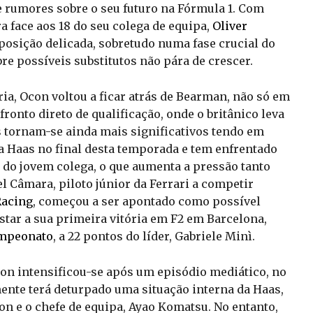
e rumores sobre o seu futuro na Fórmula 1. Com
a face aos 18 do seu colega de equipa,
Oliver
 posição delicada, sobretudo numa fase crucial do
re possíveis substitutos não pára de crescer.
ia, Ocon voltou a ficar atrás de Bearman, não só em
onto direto de qualificação, onde o britânico leva
 tornam-se ainda mais significativos tendo em
a Haas no final desta temporada e tem enfrentado
do jovem colega, o que aumenta a pressão tanto
l Câmara, piloto júnior da Ferrari a competir
Racing
, começou a ser apontado como possível
star a sua primeira vitória em F2 em Barcelona,
mpeonato
, a 22 pontos do líder, Gabriele Minì.
on intensificou-se após um episódio mediático, no
mente terá deturpado uma situação interna da Haas,
n e o chefe de equipa, Ayao Komatsu. No entanto,