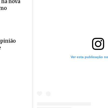
 na nova
smo
opinião
e
Ver esta publicação n