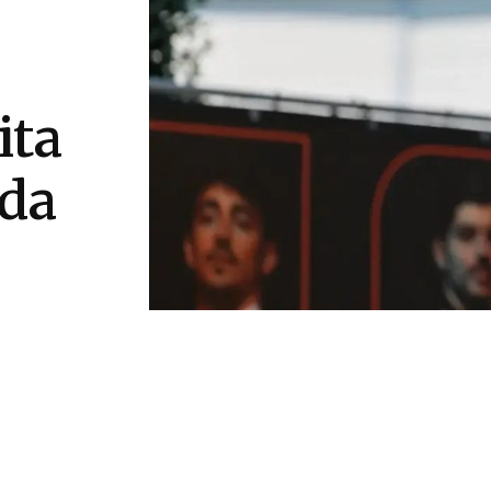
ita
ída