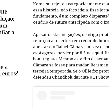
Komatsu rejeitou categoricamente qua
essa história, não faço ideia. Esse jorn
URE
fundamento, é um completo disparate”
dução:
cenário de rutura antecipada com o fr
 um
fiar a
Apesar destas negações, o antigo pilo
reforçou a incerteza em redor do fut
apostar em Rafael Câmara em vez de o
está agora a perder por 8-3 nas quali
bom registo. Mesmo este
fim
de semana
Câmara se fosse para mudar. Bearman j
u a
terceira temporada. Se o Ollie for pr
l euros?
defendeu Chandhok durante o
F1
Show 