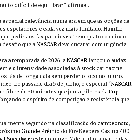
uito difícil de equilibrar”, afirmou.
a especial relevância numa era em que as opções de
os espetadores é cada vez mais limitado. Hamlin,
que pedir aos fãs para investirem quatro ou cinco
 desafio que a
NASCAR
deve encarar com urgência.
ara a temporada de 2026, a
NASCAR
lançou o audaz
gem e a intensidade associadas à stock car
racing
,
os fãs de longa data sem perder o foco no futuro.
ideo, no passado dia 5 de junho, o especial “
NASCAR
um filme de 30 minutos que junta pilotos da
Cup
orçando o espírito de competição e resistência que
tualmente segundo na classificação do
campeonato
,
o próximo
Grande Prémio
do FireKeepers Casino 400,
nal Speedway
este domingo, 7 de junho, a partir das