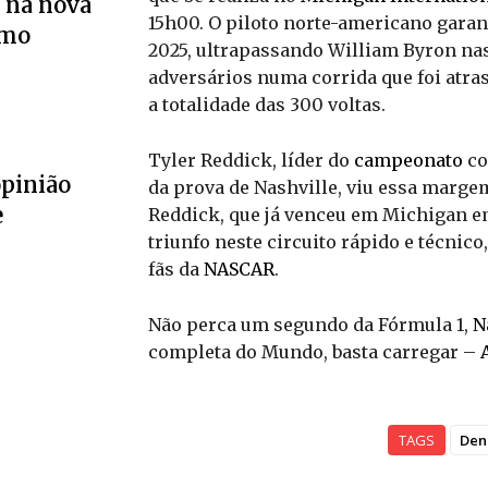
 na nova
15h00. O piloto norte-americano garant
smo
2025, ultrapassando William Byron nas 
adversários numa corrida que foi atr
a totalidade das 300 voltas.
Tyler Reddick, líder do
campeonato
co
opinião
da prova de Nashville, viu essa marge
e
Reddick, que já venceu em Michigan em
triunfo neste circuito rápido e técni
fãs da
NASCAR
.
Não perca um segundo da Fórmula 1,
N
completa do Mundo, basta carregar –
TAGS
Den