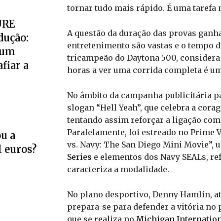
tornar tudo mais rápido. É uma tarefa m
URE
A questão da duração das provas ganh
dução:
entretenimento são vastas e o tempo d
 um
tricampeão do Daytona 500, considera 
fiar a
horas a ver uma corrida completa é um
No âmbito da campanha publicitária p
slogan “Hell Yeah”, que celebra a cora
tentando assim reforçar a ligação com 
Paralelamente, foi estreado no Prime V
u a
vs. Navy: The San Diego Mini Movie”, 
l euros?
Series
e elementos dos Navy SEALs, ref
caracteriza a modalidade.
No plano desportivo, Denny Hamlin, a
prepara-se para defender a vitória n
que se realiza no
Michigan Internatio