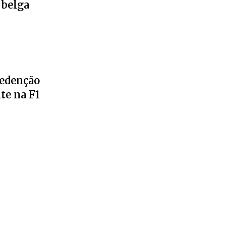
 belga
redenção
te na F1