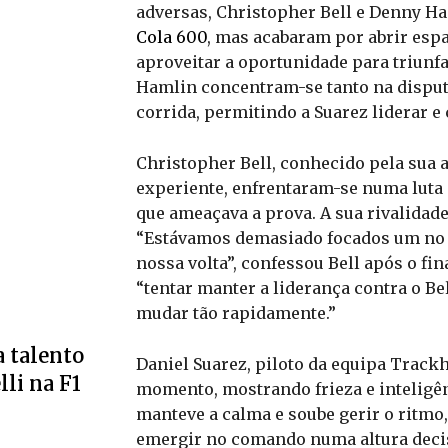
adversas, Christopher Bell e Denny H
Cola 600
, mas acabaram por abrir esp
aproveitar a oportunidade para triunfa
Hamlin concentram-se tanto na disputa
corrida, permitindo a Suarez liderar 
Christopher Bell, conhecido pela sua 
experiente, enfrentaram-se numa luta 
que ameaçava a prova. A sua rivalidade
“Estávamos demasiado focados um no o
nossa volta”, confessou Bell após o fin
“tentar manter a liderança contra o Be
mudar tão rapidamente.”
 talento
Daniel Suarez, piloto da equipa Trac
li na F1
momento, mostrando frieza e inteligên
manteve a calma e soube gerir o ritmo
emergir no comando numa altura decisi