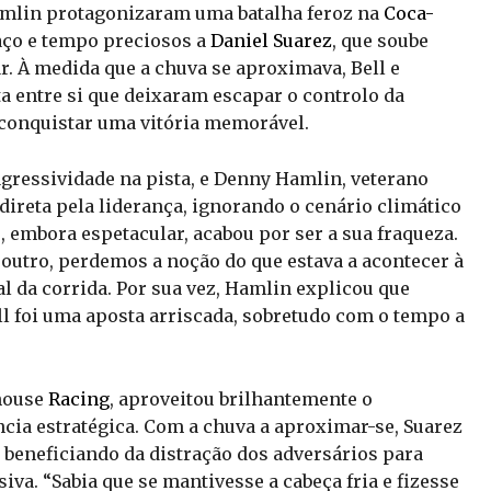
amlin protagonizaram uma batalha feroz na
Coca-
aço e tempo preciosos a
Daniel Suarez
, que soube
r. À medida que a chuva se aproximava, Bell e
 entre si que deixaram escapar o controlo da
e conquistar uma vitória memorável.
agressividade na pista, e Denny Hamlin, veterano
direta pela liderança, ignorando o cenário climático
, embora espetacular, acabou por ser a sua fraqueza.
utro, perdemos a noção do que estava a acontecer à
al da corrida. Por sua vez, Hamlin explicou que
ll foi uma aposta arriscada, sobretudo com o tempo a
khouse
Racing
, aproveitou brilhantemente o
cia estratégica. Com a chuva a aproximar-se, Suarez
, beneficiando da distração dos adversários para
va. “Sabia que se mantivesse a cabeça fria e fizesse