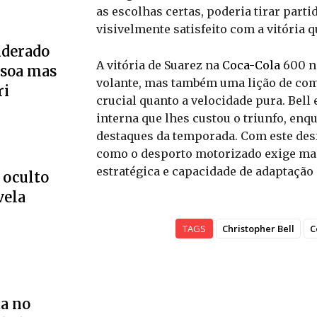
as escolhas certas, poderia tirar parti
visivelmente satisfeito com a vitória 
iderado
A vitória de Suarez na
Coca-Cola
600 n
soa mas
volante, mas também uma lição de com
ri
crucial quanto a velocidade pura. Bel
interna que lhes custou o triunfo, enq
destaques da temporada. Com este des
como o desporto motorizado exige mai
estratégica e capacidade de adaptação
 oculto
vela
TAGS
Christopher Bell
C
a no