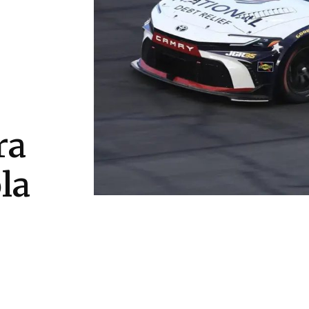
ra
la