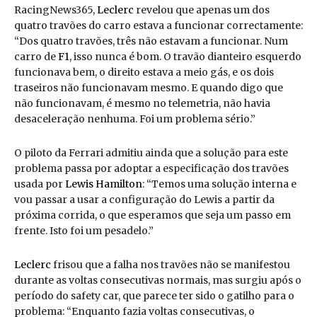
RacingNews365,
Leclerc
revelou que apenas um dos
quatro travões do carro estava a funcionar correctamente:
“Dos quatro travões, três não estavam a funcionar. Num
carro de
F1
, isso nunca é bom. O travão dianteiro esquerdo
funcionava bem, o direito estava a meio gás, e os dois
traseiros não funcionavam mesmo. E quando digo que
não funcionavam, é mesmo no telemetria, não havia
desaceleração nenhuma. Foi um problema sério.”
O piloto da Ferrari admitiu ainda que a solução para este
problema passa por adoptar a especificação dos travões
usada por
Lewis Hamilton
: “Temos uma solução interna e
vou passar a usar a configuração do Lewis a partir da
próxima corrida, o que esperamos que seja um passo em
frente. Isto foi um pesadelo.”
Leclerc
frisou que a falha nos travões não se manifestou
durante as voltas consecutivas normais, mas surgiu após o
período do safety car, que parece ter sido o gatilho para o
problema: “Enquanto fazia voltas consecutivas, o