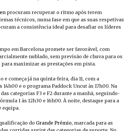
pen
procuram recuperar o ritmo após terem
mas técnicos, numa fase em que as suas respetivas
ocuram a consistência ideal para desafiar os líderes
tempo em Barcelona promete ser favorável, com
arcialmente nublado, sem previsão de chuva para os
l para maximizar as prestações em pista.
 e começa já na quinta-feira, dia 11, com a
às 14h00 e o programa Paddock Uncut às 17h00. Na
os das categorias F3 e F2 durante a manhã, seguindo-
Fórmula 1 às 12h30 e 16h00. À noite, destaque para a
 equipa.
qualificação do
Grande Prémio
, marcada para as
 das corridas sprint das categorias de suporte. No