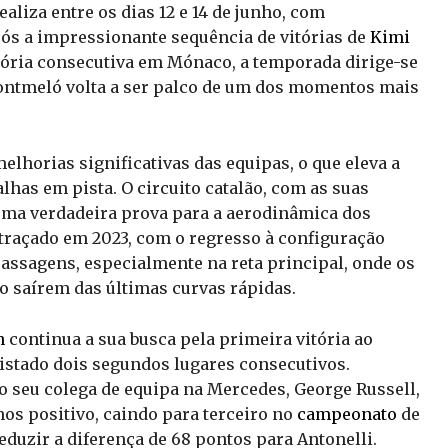
aliza entre os dias 12 e 14 de junho, com
pós a impressionante sequência de vitórias de
Kimi
vitória consecutiva em Mónaco, a temporada dirige-se
Montmeló volta a ser palco de um dos momentos mais
elhorias significativas das equipas, o que eleva a
lhas em pista. O circuito catalão, com as suas
é uma verdadeira prova para a aerodinâmica dos
 traçado em 2023, com o regresso à configuração
passagens, especialmente na reta principal, onde os
o saírem das últimas curvas rápidas.
n
continua a sua busca pela primeira vitória ao
uistado dois segundos lugares consecutivos.
no seu colega de equipa na Mercedes, George Russell,
s positivo, caindo para terceiro no
campeonato
de
eduzir a diferença de 68 pontos para Antonelli.