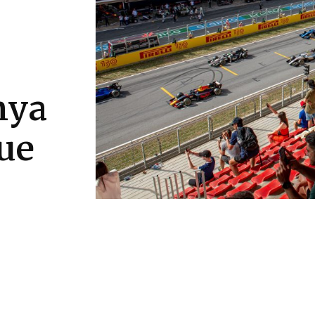
nya
ue