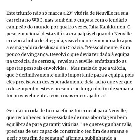
Este triunfo não só marca a 23ª vitória de Neuville na sua
carreira no
WRC
,
mas
também o empata com o lendário
campeão do mundo por quatro vezes, Juha Kankkunen. O
peso emocional desta vitória era palpável quando Neuville
cruzou a linha de chegada, visivelmente emocionado após
a esmagadora desilusão na Croácia. “Pessoalmente, é um
pouco de vingança. Devolvi o que devia ter dado à equipa
na Croácia, de certeza,” revelou Neuville, enfatizando as
apostas pessoais envolvidas. “
Mas
mais do que a vitória,
que é definitivamente muito importante para a equipa, pois
eles precisavam desesperadamente dela, acho que ver que
o desempenho esteve presente ao longo do
fim
de semana
foi provavelmente a coisa mais encorajadora.”
Gerir a corrida de forma eficaz foi crucial para Neuville,
que reconheceu a necessidade de uma abordagem bem
equilibrada para garantir vitórias. “Se queres ganhar ralis,
precisas de ser capaz de construir o teu
fim
de semana e
gerir o teu
fim
de semana,” afirmou, sublinhando a