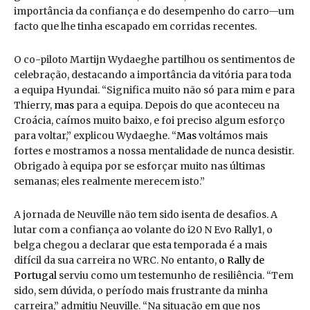
importância da confiança e do desempenho do carro—um
facto que lhe tinha escapado em corridas recentes.
O co-piloto Martijn Wydaeghe partilhou os sentimentos de
celebração, destacando a importância da vitória para toda
a equipa Hyundai. “Significa muito não só para mim e para
Thierry,
mas
para a equipa. Depois do que aconteceu na
Croácia, caímos muito baixo, e foi preciso algum esforço
para voltar,” explicou Wydaeghe. “
Mas
voltámos mais
fortes e mostramos a nossa mentalidade de nunca desistir.
Obrigado à equipa por se esforçar muito nas últimas
semanas; eles realmente merecem isto.”
A jornada de Neuville não tem sido isenta de desafios. A
lutar com a confiança ao volante do i20 N Evo Rally1, o
belga chegou a declarar que esta temporada é a mais
difícil da sua carreira no WRC. No entanto,
o Rally de
Portugal
serviu como um testemunho de resiliência. “Tem
sido, sem dúvida, o período mais frustrante da minha
carreira,” admitiu Neuville. “Na situação em que nos