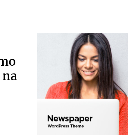
omo
 na