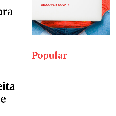
ara
Popular
eita
de