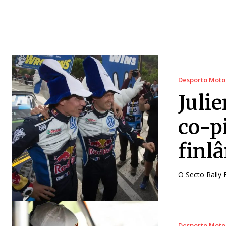
Desporto Moto
Juli
co-p
finl
O Secto Rally 
Desporto Moto