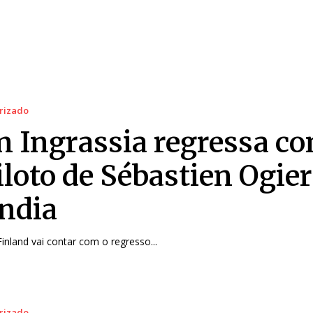
rizado
en Ingrassia regressa c
iloto de Sébastien Ogier
ândia
Finland vai contar com o regresso...
rizado