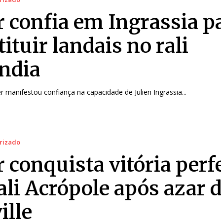
r confia em Ingrassia p
ituir landais no rali
ândia
r manifestou confiança na capacidade de Julien Ingrassia...
rizado
 conquista vitória perf
ali Acrópole após azar 
ille