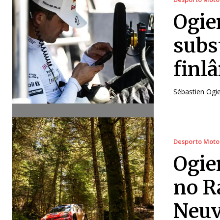
Ogie
subst
finl
Sébastien Ogie
Desporto Moto
Ogier
no R
Neuv