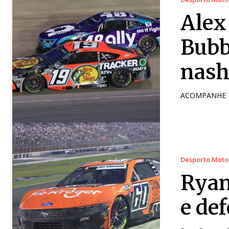
Alex
Bubb
nash
ACOMPANHE E
Desporto Moto
Ryan
e de