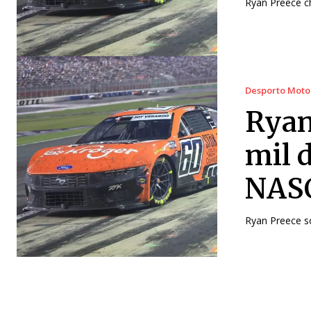
Ryan Preece ch
Desporto Moto
Ryan
mil 
NAS
Ryan Preece so