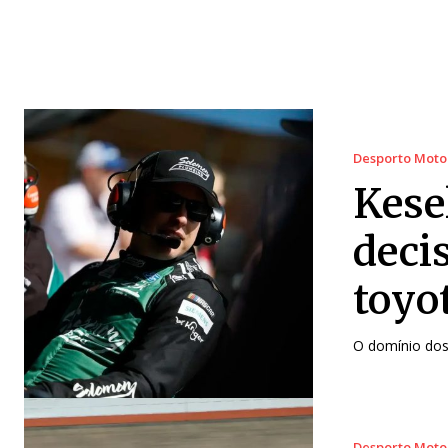
Desporto Moto
Kese
deci
toyo
O domínio dos
Desporto Moto