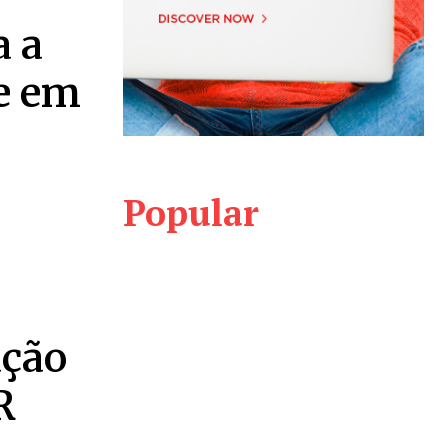
 a
e em
Popular
ação
R