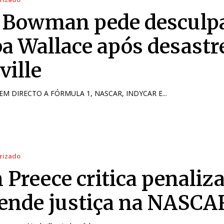
 Bowman pede desculpa
a Wallace após desastr
ville
M DIRECTO A FÓRMULA 1, NASCAR, INDYCAR E...
rizado
 Preece critica penaliz
fende justiça na NASCA