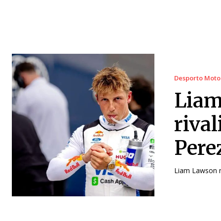
Desporto Moto
Liam
riva
Pere
Liam Lawson n