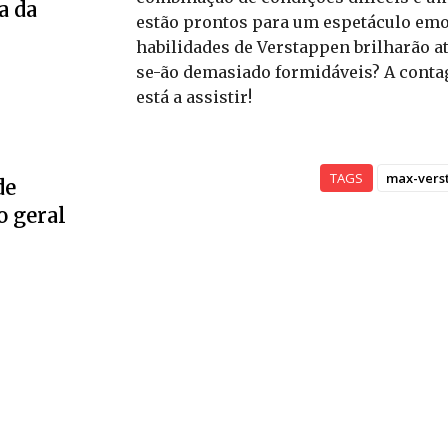
a da
estão prontos para um espetáculo em
habilidades de Verstappen brilharão at
se-ão demasiado formidáveis? A conta
está a assistir!
TAGS
max-vers
de
o geral