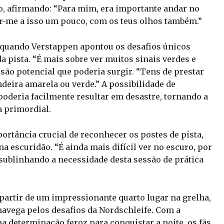
o, afirmando: “Para mim, era importante andar no
r-me a isso um pouco, com os teus olhos também.”
 quando Verstappen apontou os desafios únicos
a pista. “É mais sobre ver muitos sinais verdes e
são potencial que poderia surgir. “Tens de prestar
deira amarela ou verde.” A possibilidade de
poderia facilmente resultar em desastre, tornando a
 primordial.
ortância crucial de reconhecer os postes de pista,
a escuridão. “É ainda mais difícil ver no escuro, por
, sublinhando a necessidade desta sessão de prática
partir de um impressionante quarto lugar na grelha,
navega pelos desafios da Nordschleife. Com a
a determinação feroz para conquistar a noite, os fãs