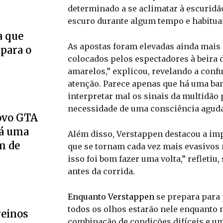
determinado a se aclimatar à escuridã
escuro durante algum tempo e habitua
a que
As apostas foram elevadas ainda mais
 para o
colocados pelos espectadores à beira d
amarelos,” explicou, revelando a confu
atenção. Parece apenas que há uma ban
interpretar mal os sinais da multidão 
necessidade de uma consciência aguda
novo GTA
Há uma
Além disso, Verstappen destacou a imp
m de
que se tornam cada vez mais evasivos n
isso foi bom fazer uma volta,” refletiu
antes da corrida.
Enquanto Verstappen
se prepara para 
todos os olhos estarão nele enquanto 
reinos
combinação de condições difíceis e um