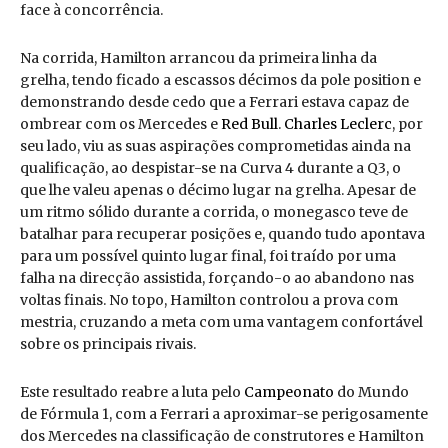
face à concorrência.
Na corrida, Hamilton arrancou da primeira linha da
grelha, tendo ficado a escassos décimos da pole position e
demonstrando desde cedo que a Ferrari estava capaz de
ombrear com os Mercedes e
Red Bull
.
Charles Leclerc
, por
seu lado, viu as suas aspirações comprometidas ainda na
qualificação, ao despistar-se na Curva 4 durante a Q3, o
que lhe valeu apenas o décimo lugar na grelha. Apesar de
um ritmo sólido durante a corrida, o monegasco teve de
batalhar para recuperar posições e, quando tudo apontava
para um possível quinto lugar final, foi traído por uma
falha na direcção assistida, forçando-o ao abandono nas
voltas finais. No topo, Hamilton controlou a prova com
mestria, cruzando a meta com uma vantagem confortável
sobre os principais rivais.
Este resultado reabre a luta pelo
Campeonato
do Mundo
de Fórmula 1, com a Ferrari a aproximar-se perigosamente
dos Mercedes na classificação de construtores e Hamilton