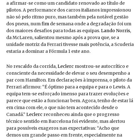
a afirmar-se como um candidato renovado ao título de
pilotos. A performance dos carros italianos impressionou
não só pelo ritmo puro, mas também pela notável gestão
dos pneus, num
fim
de semana onde a degradação foi um
dos maiores desafios para todas as equipas.
Lando Norris
,
da McLaren, salientou mesmo após a prova que, se a
unidade motriz da Ferrari tivesse mais potência, a Scuderia
estaria a dominar a Fórmula 1 este ano.
No rescaldo da corrida,
Leclerc
mostrou-se autocrítico e
consciente da necessidade de elevar o seu desempenho a
par com Hamilton. Em declarações à imprensa, o piloto da
Ferrari afirmou: “É óptimo para a equipa e para o Lewis. A
equipa tem-se esforçado imenso para trazer evoluções e
parece que estão a funcionar bem. Agora, tenho de estar lá
em cima com ele, o que não tem acontecido desde o
Canadá.”
Leclerc
reconheceu ainda que o progresso
técnico sentido em Barcelona foi evidente, mas alertou
para possíveis exageros nas expectativas: “Acho que
demos um grande passo em frente, especialmente na