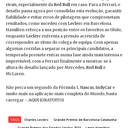
rivais, especialmente da
Red Bull
em casa. Para a Ferrari, o
desafio passa agora por consolidar esta evolução, garantir
fiabilidade e evitar erros de pilotagem que comprometam
resultados, como sucedeu com
Leclerc
em Barcelona.
Hamilton reforça a sua posição entre os favoritos ao título,
enquanto
Leclerc
enfrenta a pressão acrescida de
corresponder ao ritmo do colega de equipa. Com apenas
algumas corridas a separar os principais candidatos, a
temporada promete entrar numa fase ainda mais intensa e
imprevisível, com a Ferrari finalmente a mostrar-se à
altura do desafio lançado por Mercedes,
Red Bull
e
McLaren.
Não perca um segundo da Fórmula 1,
Nascar
,
IndyCar
e
muito mais na aplicação mais completa do Mundo, basta
carregar –
AQUI
(GRATUITO)
TAGS
Charles Leclerc
Grande Prémio de Barcelona-Catalunha
Grande Prémio dos Estados Unidos 2024
Lewis Hamilton