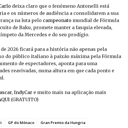
Carlo
deixa claro que o fenómeno Antonelli está
ória e os números de audiência a consolidarem a sua
derança na luta pelo
campeonato
mundial de Fórmula
cuito de Baku, promete manter a fasquia elevada,
o ímpeto da Mercedes e do seu prodígio.
e 2026 ficará para a história não apenas pela
so do público italiano à paixão máxima pela Fórmula
ao aumento de espectadores, aponta para uma
ades reavivadas, numa altura em que cada ponto e
l.
ascar
,
IndyCar
e muito mais na aplicação mais
AQUI
(GRATUITO)
i
GP do Mónaco
Gran Premio da Hungria