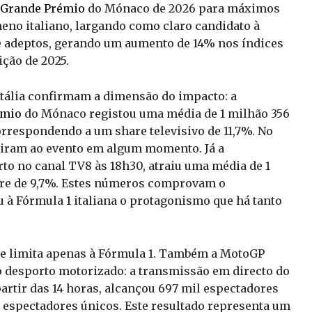
Grande Prémio
do Mónaco de 2026 para máximos
eno italiano, largando como claro candidato à
de adeptos, gerando um aumento de 14% nos índices
ção de 2025.
 Itália confirmam a dimensão do impacto: a
émio
do Mónaco registou uma média de 1 milhão 356
orrespondendo a um share televisivo de 11,7%. No
stiram ao evento em algum momento. Já a
rto no canal TV8 às 18h30, atraiu uma média de 1
are de 9,7%. Estes números comprovam o
 à Fórmula 1 italiana o protagonismo que há tanto
se limita apenas à Fórmula 1. Também a MotoGP
o desporto motorizado: a transmissão em directo do
artir das 14 horas, alcançou 697 mil espectadores
 espectadores únicos. Este resultado representa um