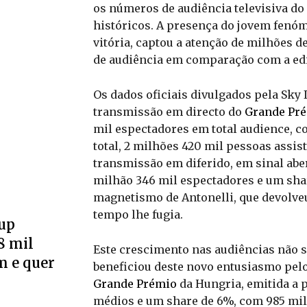
os números de audiência televisiva do
históricos. A presença do jovem fenóm
vitória, captou a atenção de milhões 
de audiência em comparação com a edi
Os dados oficiais divulgados pela Sky
transmissão em directo do
Grande Pr
mil espectadores em total audience, c
total, 2 milhões 420 mil pessoas assi
transmissão em diferido, em sinal abe
milhão 346 mil espectadores e um sh
magnetismo de Antonelli, que devolveu
tempo lhe fugia.
up
8 mil
Este crescimento nas audiências não 
m e quer
beneficiou deste novo entusiasmo pel
Grande Prémio
da Hungria, emitida a p
médios e um share de 6%, com 985 mil