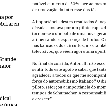
notável aumento de 30% face ao mesmo
de renovação do interesse dos fãs.
na por
A importância destes resultados é ine
 McLaren
décadas ansiava por um piloto capaz de
tornou-se o símbolo de uma nova geraç
alimentando a esperança de títulos. O
nas bancadas dos circuitos, mas tamb
televisivos, que vêem agora uma oport
 Grande
No final da corrida, Antonelli não esc
maior
sentir todo este apoio e saber que tan
agradecer a todos os que me acompan
força do automobilismo italiano.” O di
piloto, reforçou a importância do mom
tempos de Schumacher. A responsabili
dical
a crescer.”
e única.