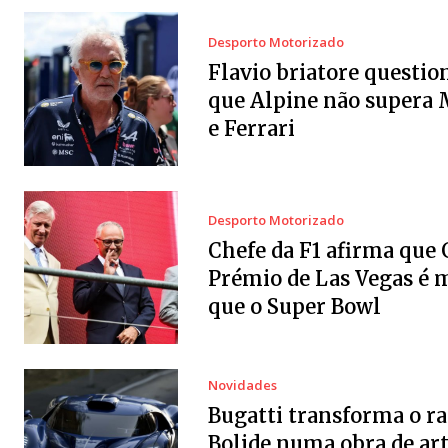
Desporto Motorizado
Flavio briatore questio
que Alpine não supera
e Ferrari
Desporto Motorizado
Chefe da F1 afirma que
Prémio de Las Vegas é 
que o Super Bowl
Novidades
Bugatti transforma o ra
Bolide numa obra de art