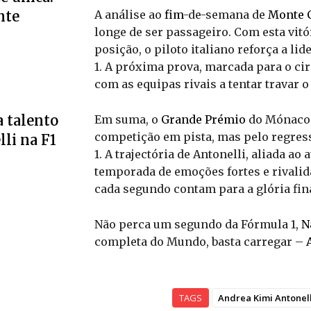
A análise ao
fim
-de-semana de
Monte 
nte
longe de ser passageiro. Com esta vit
posição, o piloto italiano reforça a li
1. A próxima prova, marcada para o cir
com as equipas rivais a tentar travar 
 talento
Em suma, o
Grande Prémio
do Mónaco d
competição em pista, mas pelo regres
li na F1
1. A trajectória de Antonelli, aliada 
temporada de emoções fortes e rivalid
cada segundo contam para a glória fina
Não perca um segundo da Fórmula 1,
N
completa do Mundo, basta carregar –
TAGS
Andrea Kimi Antonell