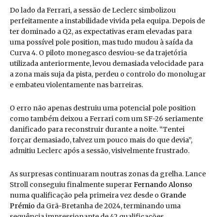
Do lado da Ferrari, a sessão de Leclerc simbolizou
perfeitamente a instabilidade vivida pela equipa. Depois de
ter dominado a Q2, as expectativas eram elevadas para
uma possível pole position, mas tudo mudou à saída da
Curva 4. O piloto monegasco desviou-se da trajetória
utilizada anteriormente, levou demasiada velocidade para
a zona mais suja da pista, perdeu o controlo do monolugar
e embateu violentamente nas barreiras.
O erro não apenas destruiu uma potencial pole position
como também deixou a Ferrari com um SF-26 seriamente
danificado para reconstruir durante a noite. “Tentei
forçar demasiado, talvez um pouco mais do que devia”,
admitiu Leclerc após a sessão, visivelmente frustrado.
As surpresas continuaram noutras zonas da grelha. Lance
Stroll conseguiu finalmente superar
Fernando Alonso
numa qualificação pela primeira vez desde o
Grande
Prémio
da Grã-Bretanha de 2024, terminando uma
sequência impressionante de 42 qualificações