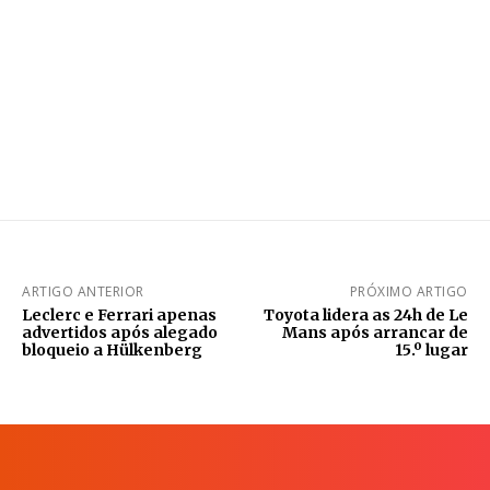
ARTIGO ANTERIOR
PRÓXIMO ARTIGO
Leclerc e Ferrari apenas
Toyota lidera as 24h de Le
advertidos após alegado
Mans após arrancar de
bloqueio a Hülkenberg
15.º lugar