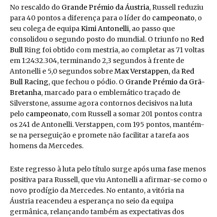
No rescaldo do
Grande Prémio da Áustria
, Russell reduziu
para 40 pontos a diferença para o líder do
campeonato
, o
seu colega de equipa
Kimi Antonelli
, ao passo que
consolidou o segundo posto do mundial. O triunfo no
Red
Bull
Ring foi obtido com mestria, ao completar as 71 voltas
em 1:24:32.304, terminando 2,3 segundos à frente de
Antonelli e 5,0 segundos sobre
Max Verstappen
, da
Red
Bull Racing
, que fechou o pódio. O
Grande Prémio da Grã-
Bretanha
, marcado para o emblemático traçado de
Silverstone, assume agora contornos decisivos na luta
pelo
campeonato
, com Russell a somar 201 pontos contra
os 241 de Antonelli. Verstappen, com 195 pontos, mantém-
se na perseguição e promete não facilitar a tarefa aos
homens da Mercedes.
Este regresso à luta pelo título surge após uma fase menos
positiva para Russell, que viu Antonelli a afirmar-se como o
novo prodígio da Mercedes. No entanto, a vitória na
Áustria reacendeu a esperança no seio da equipa
germânica, relançando também as expectativas dos