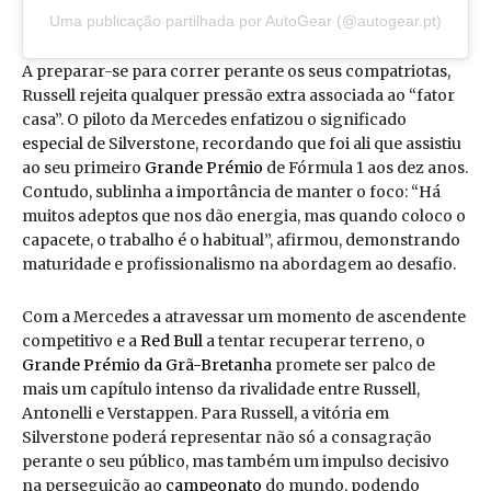
Uma publicação partilhada por AutoGear (@autogear.pt)
A preparar-se para correr perante os seus compatriotas,
Russell rejeita qualquer pressão extra associada ao “fator
casa”. O piloto da Mercedes enfatizou o significado
especial de Silverstone, recordando que foi ali que assistiu
ao seu primeiro
Grande Prémio
de Fórmula 1 aos dez anos.
Contudo, sublinha a importância de manter o foco: “Há
muitos adeptos que nos dão energia, mas quando coloco o
capacete, o trabalho é o habitual”, afirmou, demonstrando
maturidade e profissionalismo na abordagem ao desafio.
Com a Mercedes a atravessar um momento de ascendente
competitivo e a
Red Bull
a tentar recuperar terreno, o
Grande Prémio da Grã-Bretanha
promete ser palco de
mais um capítulo intenso da rivalidade entre Russell,
Antonelli e Verstappen. Para Russell, a vitória em
Silverstone poderá representar não só a consagração
perante o seu público, mas também um impulso decisivo
na perseguição ao
campeonato
do mundo, podendo