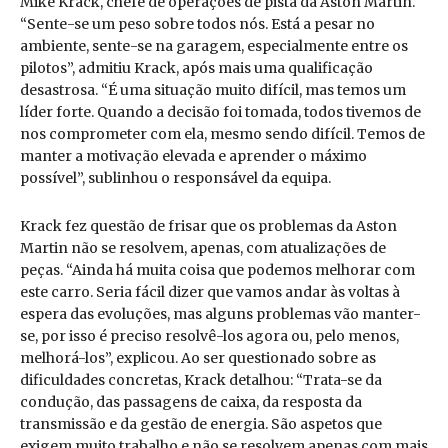
Mike Krack, chefe de operações de pista da Aston Martin.
“Sente-se um peso sobre todos nós. Está a pesar no
ambiente, sente-se na garagem, especialmente entre os
pilotos”, admitiu Krack, após mais uma qualificação
desastrosa. “É uma situação muito difícil, mas temos um
líder forte. Quando a decisão foi tomada, todos tivemos de
nos comprometer com ela, mesmo sendo difícil. Temos de
manter a motivação elevada e aprender o máximo
possível”, sublinhou o responsável da equipa.
Krack fez questão de frisar que os problemas da Aston
Martin não se resolvem, apenas, com atualizações de
peças. “Ainda há muita coisa que podemos melhorar com
este carro. Seria fácil dizer que vamos andar às voltas à
espera das evoluções, mas alguns problemas vão manter-
se, por isso é preciso resolvê-los agora ou, pelo menos,
melhorá-los”, explicou. Ao ser questionado sobre as
dificuldades concretas, Krack detalhou: “Trata-se da
condução, das passagens de caixa, da resposta da
transmissão e da gestão de energia. São aspetos que
exigem muito trabalho e não se resolvem apenas com mais