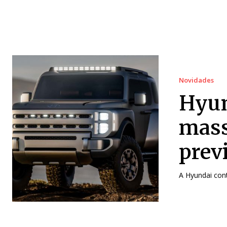
Novidades
Hyun
mass
prev
A Hyundai cont