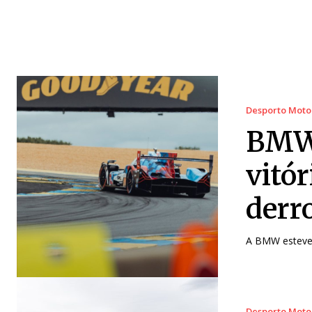
Desporto Moto
BMW 
vitó
derr
A BMW esteve 
Desporto Moto