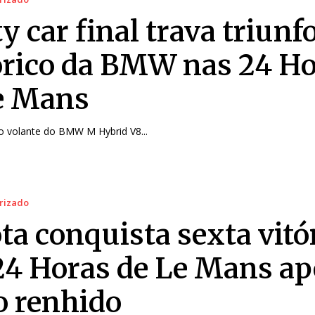
y car final trava triunf
órico da BMW nas 24 H
e Mans
ao volante do BMW M Hybrid V8...
rizado
ta conquista sexta vitó
24 Horas de Le Mans ap
o renhido