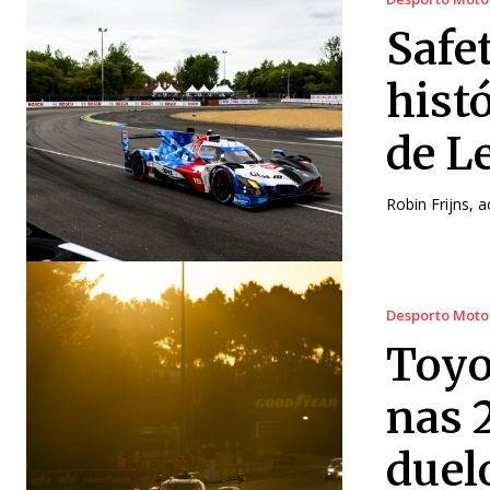
Safet
hist
de L
Robin Frijns, 
Desporto Moto
Toyo
nas 
duel