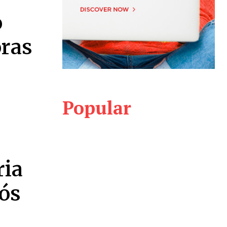
o
oras
Popular
ria
ós