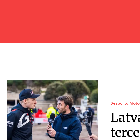
Desporto Moto
Latv
terc