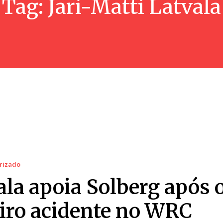
Tag:
Jari-Matti Latvala
rizado
ala apoia Solberg após 
eiro acidente no WRC