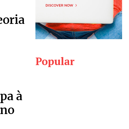
eoria
Popular
pa à
 no