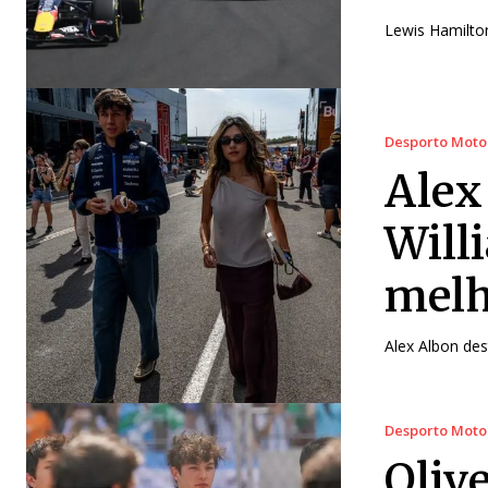
Lewis Hamilton
Desporto Moto
Alex
Will
melh
Alex Albon dest
Desporto Moto
Oliv