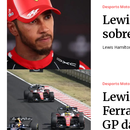
Desporto Moto
Lewi
sobr
Lewis Hamilton
Desporto Moto
Lewi
Ferr
GP d