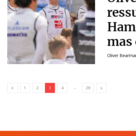
ress
Hami
mas 
Oliver Bearma
...
1
2
3
4
29