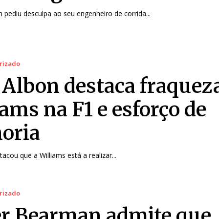
 pediu desculpa ao seu engenheiro de corrida...
rizado
 Albon destaca fraquez
iams na F1 e esforço de
oria
acou que a Williams está a realizar...
rizado
er Bearman admite que