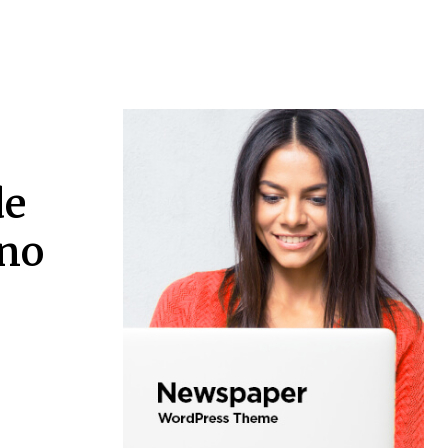
de
 no