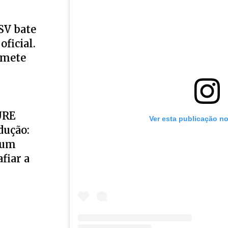
SV bate
oficial.
omete
URE
Ver esta publicação n
dução:
 um
fiar a