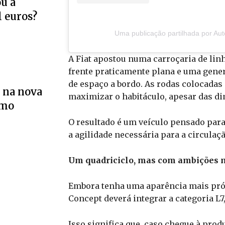
u a
l euros?
Uma publicação partilhada por Au
A Fiat apostou numa carroçaria de lin
frente praticamente plana e uma gene
de espaço a bordo. As rodas colocadas
 na nova
maximizar o habitáculo, apesar das d
smo
O resultado é um veículo pensado par
a agilidade necessária para a circula
Um quadriciclo, mas com ambições 
Embora tenha uma aparência mais pr
Concept deverá integrar a categoria L7
Isso significa que, caso chegue à prod