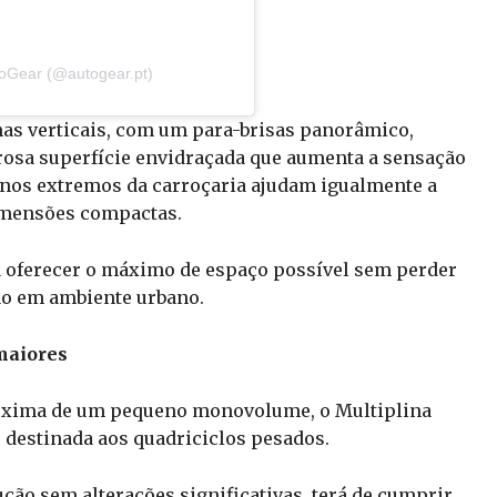
toGear (@autogear.pt)
has verticais, com um para-brisas panorâmico,
rosa superfície envidraçada que aumenta a sensação
 nos extremos da carroçaria ajudam igualmente a
imensões compactas.
a oferecer o máximo de espaço possível sem perder
ção em ambiente urbano.
maiores
óxima de um pequeno monovolume, o Multiplina
, destinada aos quadriciclos pesados.
ução sem alterações significativas, terá de cumprir