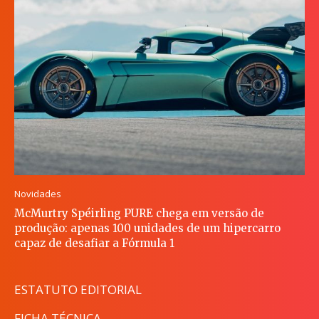
Novidades
McMurtry Spéirling PURE chega em versão de
produção: apenas 100 unidades de um hipercarro
capaz de desafiar a Fórmula 1
ESTATUTO EDITORIAL
FICHA TÉCNICA