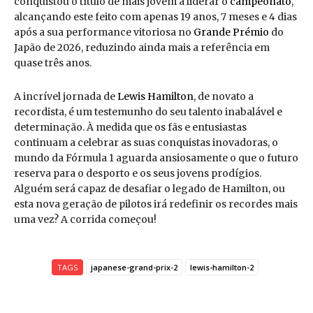
conquistou o título de mais jovem a liderar o
campeonato
,
alcançando este feito com apenas 19 anos, 7 meses e 4 dias
após a sua performance vitoriosa no
Grande Prémio
do
Japão de 2026, reduzindo ainda mais a referência em
quase três anos.
A incrível jornada de
Lewis Hamilton
, de novato a
recordista, é um testemunho do seu talento inabalável e
determinação. À medida que os fãs e entusiastas
continuam a celebrar as suas conquistas inovadoras, o
mundo da Fórmula 1 aguarda ansiosamente o que o futuro
reserva para o desporto e os seus jovens prodígios.
Alguém será capaz de desafiar o legado de Hamilton, ou
esta nova geração de pilotos irá redefinir os recordes mais
uma vez? A corrida começou!
TAGS
japanese-grand-prix-2
lewis-hamilton-2