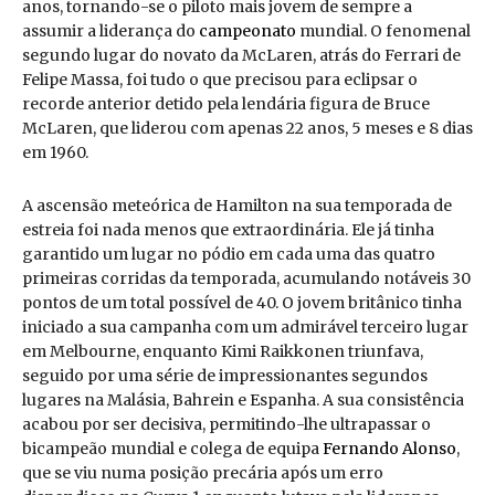
anos, tornando-se o piloto mais jovem de sempre a
assumir a liderança do
campeonato
mundial. O fenomenal
segundo lugar do novato da McLaren, atrás do Ferrari de
Felipe Massa, foi tudo o que precisou para eclipsar o
recorde anterior detido pela lendária figura de Bruce
McLaren, que liderou com apenas 22 anos, 5 meses e 8 dias
em 1960.
A ascensão meteórica de Hamilton na sua temporada de
estreia foi nada menos que extraordinária. Ele já tinha
garantido um lugar no pódio em cada uma das quatro
primeiras corridas da temporada, acumulando notáveis 30
pontos de um total possível de 40. O jovem britânico tinha
iniciado a sua campanha com um admirável terceiro lugar
em Melbourne, enquanto Kimi Raikkonen triunfava,
seguido por uma série de impressionantes segundos
lugares na Malásia, Bahrein e Espanha. A sua consistência
acabou por ser decisiva, permitindo-lhe ultrapassar o
bicampeão mundial e colega de equipa
Fernando Alonso
,
que se viu numa posição precária após um erro