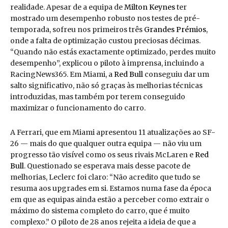
realidade. Apesar de a equipa de
Milton Keynes
ter
mostrado um desempenho robusto nos testes de pré-
temporada, sofreu nos primeiros três
Grandes Prémios
,
onde a falta de optimização custou preciosas décimas.
“Quando não estás exactamente optimizado, perdes muito
desempenho”, explicou o piloto à imprensa, incluindo a
RacingNews365. Em Miami, a
Red Bull
conseguiu dar um
salto significativo, não só graças às melhorias técnicas
introduzidas, mas também por terem conseguido
maximizar o funcionamento do carro.
A Ferrari, que em Miami apresentou 11 atualizações ao SF-
26 — mais do que qualquer outra equipa — não viu um
progresso tão visível como os seus rivais McLaren e
Red
Bull
. Questionado se esperava mais desse pacote de
melhorias, Leclerc foi claro: “Não acredito que tudo se
resuma aos upgrades em si. Estamos numa fase da época
em que as equipas ainda estão a perceber como extrair o
máximo do sistema completo do carro, que é muito
complexo.” O piloto de 28 anos rejeita a ideia de que a