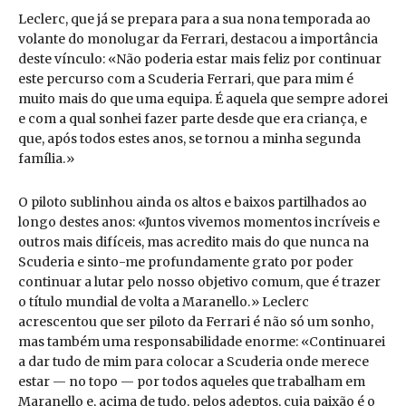
Leclerc, que já se prepara para a sua nona temporada ao
volante do monolugar da Ferrari, destacou a importância
deste vínculo: «Não poderia estar mais feliz por continuar
este percurso com a Scuderia Ferrari, que para mim é
muito mais do que uma equipa. É aquela que sempre adorei
e com a qual sonhei fazer parte desde que era criança, e
que, após todos estes anos, se tornou a minha segunda
família.»
O piloto sublinhou ainda os altos e baixos partilhados ao
longo destes anos: «Juntos vivemos momentos incríveis e
outros mais difíceis, mas acredito mais do que nunca na
Scuderia e sinto-me profundamente grato por poder
continuar a lutar pelo nosso objetivo comum, que é trazer
o título mundial de volta a Maranello.» Leclerc
acrescentou que ser piloto da Ferrari é não só um sonho,
mas também uma responsabilidade enorme: «Continuarei
a dar tudo de mim para colocar a Scuderia onde merece
estar — no topo — por todos aqueles que trabalham em
Maranello e, acima de tudo, pelos adeptos, cuja paixão é o