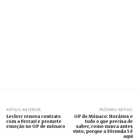
ARTIGO ANTERIOR
PRÓXIMO ARTIGO
Leclerc renova contrato
GP do Mónaco: Horários e
com a Ferrari e promete
tudo o que precisa de
emoção no GP de mónaco
saber, como nunca antes
visto, porque a Fórmula 1 é
aqui