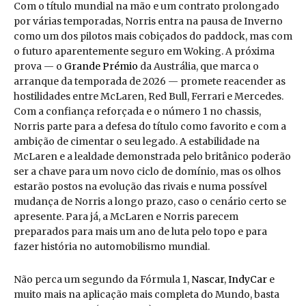
Com o título mundial na mão e um contrato prolongado
por várias temporadas, Norris entra na pausa de Inverno
como um dos pilotos mais cobiçados do paddock, mas com
o futuro aparentemente seguro em Woking. A próxima
prova — o
Grande Prémio
da Austrália, que marca o
arranque da temporada de 2026 — promete reacender as
hostilidades entre McLaren, Red Bull, Ferrari e Mercedes.
Com a confiança reforçada e o número 1 no chassis,
Norris parte para a defesa do título como favorito e com a
ambição de cimentar o seu legado. A estabilidade na
McLaren e a lealdade demonstrada pelo britânico poderão
ser a chave para um novo ciclo de domínio, mas os olhos
estarão postos na evolução das rivais e numa possível
mudança de Norris a longo prazo, caso o cenário certo se
apresente. Para já, a McLaren e Norris parecem
preparados para mais um ano de luta pelo topo e para
fazer história no automobilismo mundial.
Não perca um segundo da Fórmula 1,
Nascar
,
IndyCar
e
muito mais na aplicação mais completa do Mundo, basta