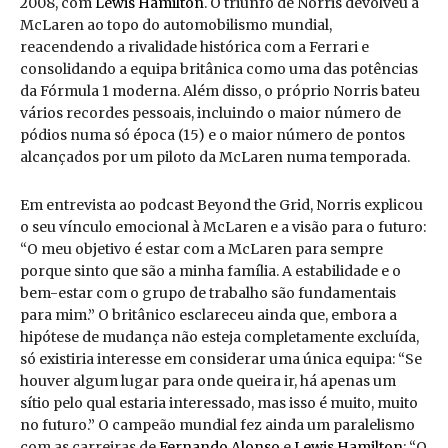
2008, com
Lewis Hamilton
. O triunfo de Norris devolveu a
McLaren ao topo do automobilismo mundial,
reacendendo a rivalidade histórica com a Ferrari e
consolidando a equipa britânica como uma das potências
da Fórmula 1 moderna. Além disso, o próprio Norris bateu
vários recordes pessoais, incluindo o maior número de
pódios numa só época (15) e o maior número de pontos
alcançados por um piloto da McLaren numa temporada.
Em entrevista ao podcast Beyond the Grid, Norris explicou
o seu vínculo emocional à McLaren e a visão para o futuro:
“O meu objetivo é estar com a McLaren para sempre
porque sinto que são a minha família. A estabilidade e o
bem-estar com o grupo de trabalho são fundamentais
para mim.” O britânico esclareceu ainda que, embora a
hipótese de mudança não esteja completamente excluída,
só existiria interesse em considerar uma única equipa: “Se
houver algum lugar para onde queira ir, há apenas um
sítio pelo qual estaria interessado, mas isso é muito, muito
no futuro.” O campeão mundial fez ainda um paralelismo
com as carreiras de
Fernando Alonso
e
Lewis Hamilton
: “O