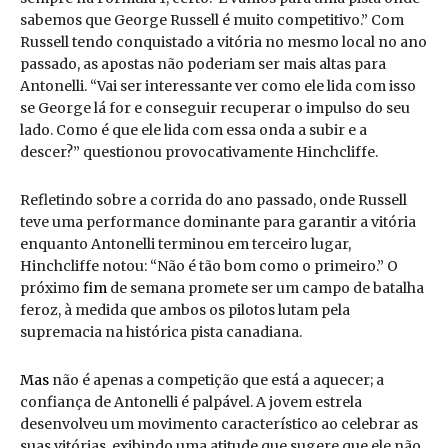
sabemos que George Russell é muito competitivo.” Com
Russell tendo conquistado a vitória no mesmo local no ano
passado, as apostas não poderiam ser mais altas para
Antonelli. “Vai ser interessante ver como ele lida com isso
se George lá for e conseguir recuperar o impulso do seu
lado. Como é que ele lida com essa onda a subir e a
descer?” questionou provocativamente Hinchcliffe.
Refletindo sobre a corrida do ano passado, onde Russell
teve uma performance dominante para garantir a vitória
enquanto Antonelli terminou em terceiro lugar,
Hinchcliffe notou: “Não é tão bom como o primeiro.” O
próximo
fim
de semana promete ser um campo de batalha
feroz, à medida que ambos os pilotos lutam pela
supremacia na histórica pista canadiana.
Mas
não é apenas a competição que está a aquecer; a
confiança de Antonelli é palpável. A jovem estrela
desenvolveu um movimento característico ao celebrar as
suas vitórias, exibindo uma atitude que sugere que ele não