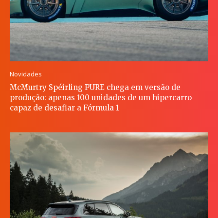
Novidades
McMurtry Spéirling PURE chega em versão de
produção: apenas 100 unidades de um hipercarro
capaz de desafiar a Fórmula 1