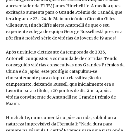
apresentador da F1 TV, James Hinchcliffe. À medida que a
excitação aumenta para o
Grande Prémio
do Canadá, que
terá lugar de 22 a 24 de Maio no icónico Circuito Gilles
Villeneuve, Hinchcliffe alerta Antonelli de que o seu
experiente colega de equipa George Russell está prestes a
pôr
fim
à notável série de vitórias do jovem de 19 anos!
Após um início eletrizante da temporada de 2026,
Antonelli conquistou a comunidade de corridas. Tendo
conseguido vitórias consecutivas nos
Grandes Prémios
da
China e do Japão, este prodígio catapultou-se
chocantemente para o topo da classificação do
campeonato
, deixando Russell, que inicialmente era o
favorito para o título, a 20 pontos de distância, após a
vitória convincente de Antonelli no
Grande Prémio
de
Miami.
Hinchcliffe, num comentário pós-corrida, sublinhou a
natureza imprevisível da Fórmula 1: “Nada dura para
sempre na Fórmula 1, certo? E vamos para uma pista onde