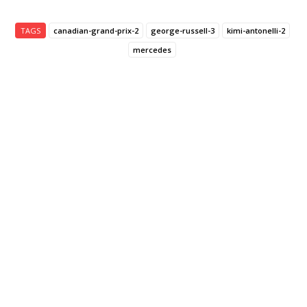
TAGS
canadian-grand-prix-2
george-russell-3
kimi-antonelli-2
mercedes