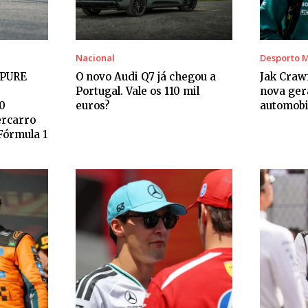
Nacional
Desporto 
 PURE
O novo Audi Q7 já chegou a
Jak Craw
Portugal. Vale os 110 mil
nova ger
0
euros?
automobi
ercarro
Fórmula 1