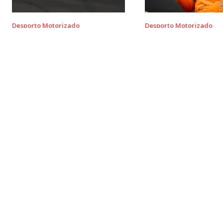
Desporto Motorizado
Desporto Motorizado
David Coulthard considera
McLaren paga preço
época da Williams um
F1 2026 mas reage 
verdadeiro desastre
vitória de Norris