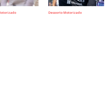
Motorizado
Desporto Motorizado
 Steiner questiona
Kimi Antonelli lidera com seis
 de Valtteri Bottas
vitórias numa temporada
ac
incrível
Subscreva a nossa Newsletter
L
Fique actualizado com as notícias principais
S
SUBSCREVA