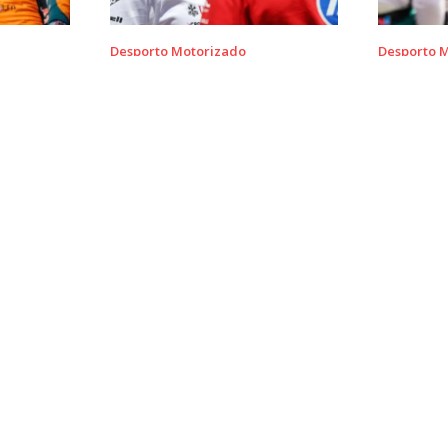
Desporto Motorizado
Desporto 
 alto em
George Russell mantém
Guenther
com
hipótese de título apesar de
motivação
fase difícil
na Cadill
ESTATUTO EDITORIA
FICHA TÉCNICA
POLÍTICA DE
PRIVACIDADE
TERMOS E CONDIÇÕE