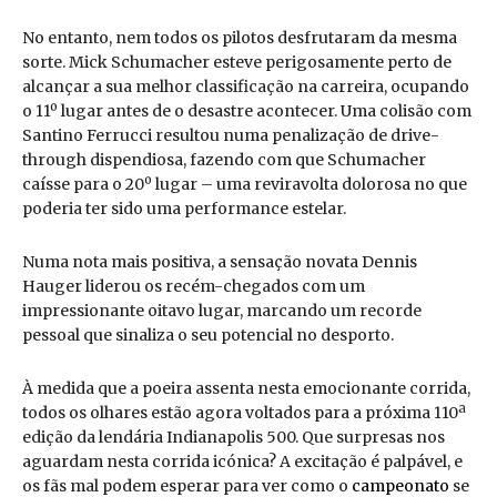
No entanto, nem todos os pilotos desfrutaram da mesma
sorte. Mick Schumacher esteve perigosamente perto de
alcançar a sua melhor classificação na carreira, ocupando
o 11º lugar antes de o desastre acontecer. Uma colisão com
Santino Ferrucci resultou numa penalização de drive-
through dispendiosa, fazendo com que Schumacher
caísse para o 20º lugar – uma reviravolta dolorosa no que
poderia ter sido uma performance estelar.
Numa nota mais positiva, a sensação novata Dennis
Hauger liderou os recém-chegados com um
impressionante oitavo lugar, marcando um recorde
pessoal que sinaliza o seu potencial no desporto.
À medida que a poeira assenta nesta emocionante corrida,
todos os olhares estão agora voltados para a próxima 110ª
edição da lendária Indianapolis 500. Que surpresas nos
aguardam nesta corrida icónica? A excitação é palpável, e
os fãs mal podem esperar para ver como o
campeonato
se