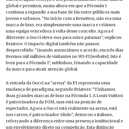
global e premium, numa altura em que a Fórmula 1
continua a expandir a sua base de fãs entre públicos mais
jovens e urbanos. “No início com a Benetton, não era uma
marca de luxo, era simplesmente uma marca e criámos
uma equipa vencedora à volta desse conceito. Agora é
diferente: a Gucci eleva-nos para outro patamar”, explicou
Briatore. O impacto digital também não passou
despercebido: “Quando anunciámos o acordo, em três dias
tivemos mil milhões de visitantes no WI-FI [website]. Isto é
bom para a Fórmula 1”, sublinhou, frisando a capacidade
da marca para atrair atenção global.
A entrada da Gucci na “arena” da
F1
representa uma
mudança de paradigma, segundo Briatore: “Tínhamos
duas grandes marcas de luxo na Fórmula 1. A Louis Vuitton
é patrocinadora da FOM, mas está na posição de
espectador. Agora a Gucci está realmente na arena, está
nos carros, é patrocinador-título”, destacou o italiano,
reforçando a diferença entre uma presença institucional e
um envolvimento direto na competição. Esta distinção