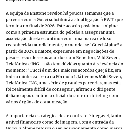
A equipa de Enstone revelou há poucas semanas que a
parceria com a Gucci substituirá a atual ligação à BWT, que
termina no final de 2026. Este acordo posiciona a Alpine
como a primeira estrutura do pelotão a assegurar uma
associação direta e contínua com uma marca de luxo
reconhecida mundialmente, tornando-se “Gucci Alpine” a
partir de 2027. Briatore, experiente em negociações de
peso – recorde-se os acordos com Benetton, Mild Seven,
Telefónica e ING – não tem dúvidas quanto à relevância do
momento: “Gucci é um dos maiores acordos que já fiz, em
toda a minha carreira na Fórmula 1. Já tivemos Mild Seven,
Telefónica, ING, uma série de grandes parcerias, mas esta
foi realmente difícil de conseguir”, afirmou o dirigente
italiano após o anúncio oficial, durante um briefing com
vários órgãos de comunicação.
A importância estratégica deste contrato é inegável, tanto
a nível financeiro como de imagem. Com a entrada da
Gucci, a Alpine reforça o seu posicionamento como marca